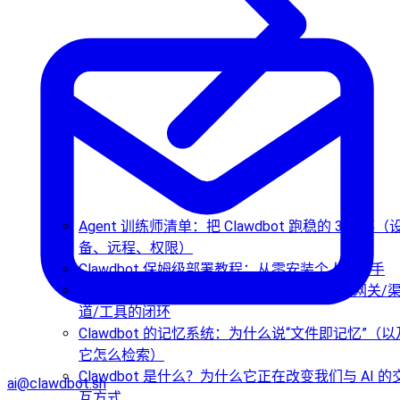
Agent 训练师清单：把 Clawdbot 跑稳的 3 件事（
备、远程、权限）
Clawdbot 保姆级部署教程：从零安装个人AI助手
Clawdbot 到底是什么：从“可执行的聊天”到网关/
道/工具的闭环
Clawdbot 的记忆系统：为什么说“文件即记忆”（以
它怎么检索）
Clawdbot 是什么？为什么它正在改变我们与 AI 的
ai@clawdbot.sh
互方式