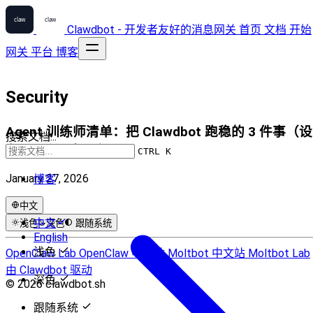
Clawdbot - 开发者友好的消息网关
首页
文档
开始
网关
平台
博客
Security
Agent 训练师清单：把 Clawdbot 跑稳的 3 件事（设
搜索文档...
备、远程、权限）
CTRL K
January 27, 2026
博客
中文
中文
浅色
深色
跟随系统
English
浅色
OpenClaw Lab
OpenClaw 中文站
Moltbot 中文站
Moltbot Lab
由 Clawdbot 驱动
深色
© 2026 clawdbot.sh
跟随系统