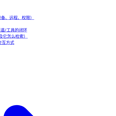
事（设备、远程、权限）
/渠道/工具的闭环
（以及它怎么检索）
的交互方式