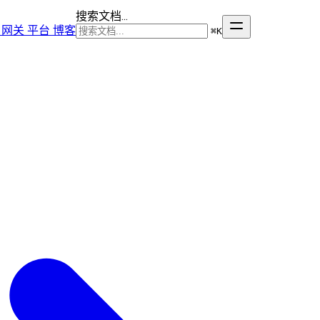
搜索文档...
网关
平台
博客
⌘
K