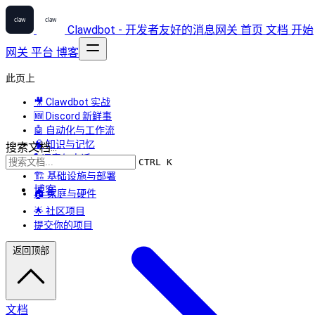
Clawdbot - 开发者友好的消息网关
首页
文档
开始
网关
平台
博客
此页上
🎥 Clawdbot 实战
🆕 Discord 新鲜事
🤖 自动化与工作流
🧠 知识与记忆
搜索文档...
🎙️ 语音与电话
CTRL K
🏗️ 基础设施与部署
博客
🏠 家庭与硬件
🌟 社区项目
提交你的项目
返回顶部
文档