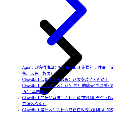
Agent 训练师清单：把 Clawdbot 跑稳的 3 件事（
备、远程、权限）
Clawdbot 保姆级部署教程：从零安装个人AI助手
Clawdbot 到底是什么：从“可执行的聊天”到网关/
道/工具的闭环
Clawdbot 的记忆系统：为什么说“文件即记忆”（以
它怎么检索）
Clawdbot 是什么？为什么它正在改变我们与 AI 的