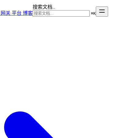
搜索文档...
网关
平台
博客
⌘
K