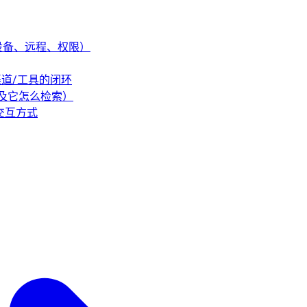
事（设备、远程、权限）
/渠道/工具的闭环
（以及它怎么检索）
的交互方式