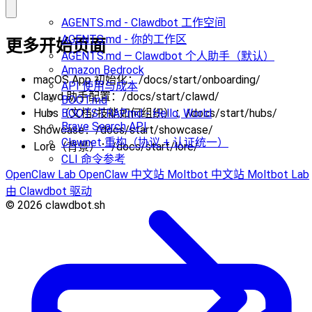
AGENTS.md - Clawdbot 工作空间
AGENTS.md - 你的工作区
更多开始页面
AGENTS.md — Clawdbot 个人助手（默认）
Amazon Bedrock
macOS App 初始化：/docs/start/onboarding/
API 使用与成本
Clawd 助手配置：/docs/start/clawd/
BOOT.md
Hubs（文档/技能如何组织）：/docs/start/hubs/
BOOTSTRAP.md - Hello, World
Brave Search API
Showcase：/docs/start/showcase/
Clawnet 重构（协议 + 认证统一）
Lore（背景）：/docs/start/lore/
CLI 命令参考
OpenClaw Lab
OpenClaw 中文站
Moltbot 中文站
Moltbot Lab
由 Clawdbot 驱动
© 2026 clawdbot.sh