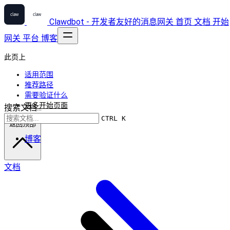
Clawdbot - 开发者友好的消息网关
首页
文档
开始
网关
平台
博客
此页上
适用范围
推荐路径
需要验证什么
更多开始页面
搜索文档...
CTRL K
返回顶部
博客
文档