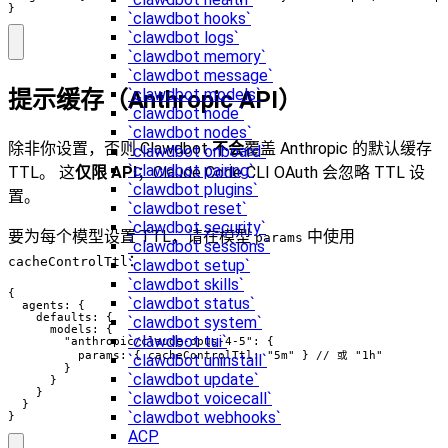
}
`clawdbot hooks`
`clawdbot logs`
`clawdbot memory`
`clawdbot message`
`clawdbot models`
提示缓存（Anthropic API）
`clawdbot node`
`clawdbot nodes`
除非你设置，否则 Clawdbot
不会
覆盖 Anthropic 的默认缓存
`clawdbot onboard`
`clawdbot pairing`
TTL。 这
仅限 API
；Claude Code CLI OAuth 会忽略 TTL 设
`clawdbot plugins`
置。
`clawdbot reset`
`clawdbot security`
要为每个模型设置 TTL，请在模型
中使用
params
`clawdbot sessions`
：
cacheControlTtl
`clawdbot setup`
`clawdbot skills`
{

`clawdbot status`
  agents: {

    defaults: {

`clawdbot system`
      models: {

`clawdbot tui`
        "anthropic/claude-opus-4-5": {

          params: { cacheControlTtl: "5m" } // 或 "1h"

`clawdbot uninstall`
        }

`clawdbot update`
      }

    }

`clawdbot voicecall`
  }

`clawdbot webhooks`
}
ACP