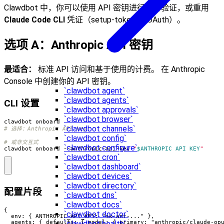
Clawdbot 中，你可以使用 API 密钥进行身份验证，或重用
Claude Code CLI
凭证（setup-token 或 OAuth）。
选项 A：Anthropic API 密钥
最适合：
标准 API 访问和基于使用的计费。 在 Anthropic
Console 中创建你的 API 密钥。
`clawdbot agent`
`clawdbot agents`
CLI 设置
`clawdbot approvals`
`clawdbot browser`
`clawdbot channels`
# 选择：Anthropic API key
`clawdbot config`
# 或非交互式
`clawdbot configure`
clawdbot onboard --anthropic-api-key 
"
$ANTHROPIC_API_KEY
"
`clawdbot cron`
`clawdbot dashboard`
`clawdbot devices`
`clawdbot directory`
配置片段
`clawdbot dns`
`clawdbot docs`
{

`clawdbot doctor`
  env: { ANTHROPIC_API_KEY: "sk-ant-..." },

  agents: { defaults: { model: { primary: "anthropic/claude-opu
`clawdbot health`