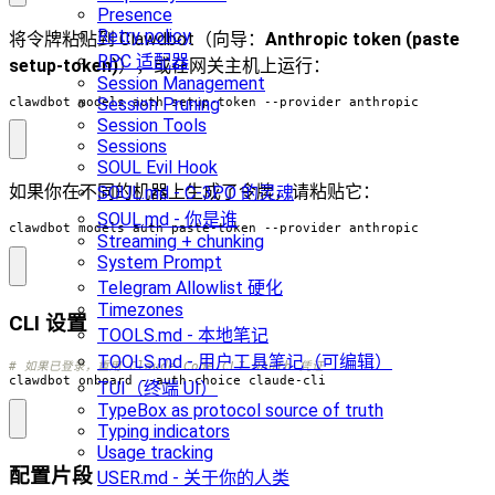
Presence
Retry policy
将令牌粘贴到 Clawdbot（向导：
Anthropic token (paste
RPC 适配器
setup-token)
），或在网关主机上运行：
Session Management
Session Pruning
clawdbot models auth setup-token --provider anthropic
Session Tools
Sessions
SOUL Evil Hook
如果你在不同的机器上生成了令牌，请粘贴它：
SOUL.md - C-3PO 的灵魂
SOUL.md - 你是谁
clawdbot models auth paste-token --provider anthropic
Streaming + chunking
System Prompt
Telegram Allowlist 硬化
Timezones
CLI 设置
TOOLS.md - 本地笔记
TOOLS.md - 用户工具笔记（可编辑）
# 如果已登录，重用 Claude Code CLI OAuth 凭证
clawdbot onboard --auth-choice claude-cli
TUI（终端 UI）
TypeBox as protocol source of truth
Typing indicators
Usage tracking
配置片段
USER.md - 关于你的人类