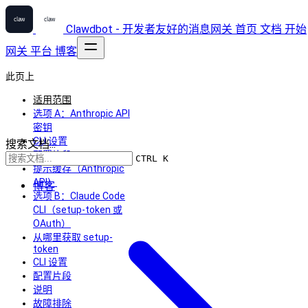
Clawdbot - 开发者友好的消息网关
首页
文档
开始
网关
平台
博客
此页上
适用范围
选项 A：Anthropic API
密钥
CLI 设置
搜索文档...
配置片段
CTRL K
提示缓存（Anthropic
API）
博客
选项 B：Claude Code
CLI（setup-token 或
OAuth）
从哪里获取 setup-
token
CLI 设置
配置片段
说明
故障排除