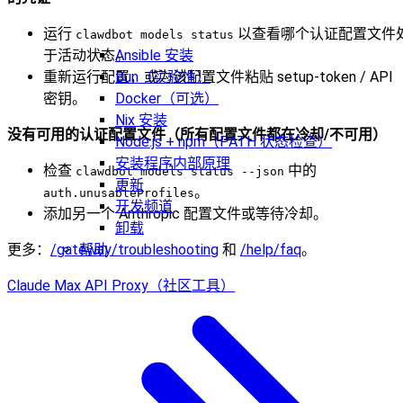
运行
以查看哪个认证配置文件
clawdbot models status
Ansible 安装
于活动状态。
Bun（实验性）
重新运行配置，或为该配置文件粘贴 setup-token / API
Docker（可选）
密钥。
Nix 安装
没有可用的认证配置文件（所有配置文件都在冷却/不可用）
Node.js + npm（PATH 状态检查）
安装程序内部原理
检查
中的
clawdbot models status --json
更新
。
auth.unusableProfiles
开发频道
添加另一个 Anthropic 配置文件或等待冷却。
卸载
帮助
更多：
/gateway/troubleshooting
和
/help/faq
。
Claude Max API Proxy（社区工具）