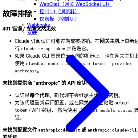
WebChat（网关 WebSocket UI）
控制 UI（浏览器）
故障排除
仪表板（控制 UI）
Webhooks
401 错误 / 令牌突然无效
安装
Claude 订阅认证可能过期或被撤销。在
网关主机
上重新
行
并粘贴它。
claude setup-token
如果 Claude CLI 登录位于不同的机器上，请在网关主机
使用
clawdbot models auth paste-token --provider
。
anthropic
未找到提供商 “anthropic” 的 API 密钥
认证是
每个代理
。新代理不会继承主代理的密钥。
为该代理重新运行配置，或在网关主机上粘贴 setup-
token / API 密钥， 然后使用
clawdbot models status
证。
未找到配置文件
或
anthropic:default
anthropic:claude-cli
的凭证