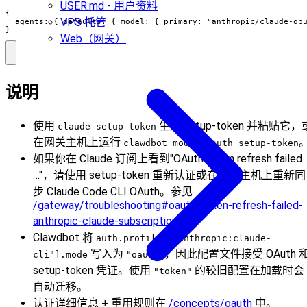
USER.md - 用户资料
{

VPS 托管
  agents: { defaults: { model: { primary: "anthropic/claude-opu
}
Web（网关）
说明
使用
生成 setup-token 并粘贴它，
claude setup-token
在网关主机上运行
clawdbot models auth setup-token
如果你在 Claude 订阅上看到"OAuth token refresh failed
…"，请使用 setup-token 重新认证或在网关主机上重新同
步 Claude Code CLI OAuth。参见
/gateway/troubleshooting#oauth-token-refresh-failed-
anthropic-claude-subscription
。
Clawdbot 将
auth.profiles["anthropic:claude-
写入为
，因此配置文件接受 OAuth 
cli"].mode
"oauth"
setup-token 凭证。使用
的较旧配置在加载时会
"token"
自动迁移。
认证详细信息 + 重用规则在
/concepts/oauth
中。