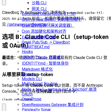
沙箱 CLI
网关 CLI
Clawdbot 为 Anthropic API 请求包含
extended-cache-ttl-
Command Queue (2026-01-16)
beta 标志； 如果你覆盖提供商标头，请保留它（
2025-04-11
Cron vs Heartbeat：何时使用哪个
见
/gateway/configuration
）。
Cron 定时任务（网关调度器）
Cron 添加硬化和架构对齐
选项 B：Claude Code CLI（setup-token
Exec 主机重构计划
Gmail Pub/Sub -> Clawdbot
或 OAuth）
HEARTBEAT.md
Hooks
IDENTITY.md - 我是谁？
最适合：
使用你的 Claude 订阅或现有的 Claude Code CLI 登
IDENTITY.md - 智能体身份
录。
Markdown 格式化
Memory
从哪里获取 setup-token
Models CLI
Multi-Agent Routing
Setup-token 由
Claude Code CLI
创建，而不是 Anthropic
Node + tsx "__name is not a function" 崩溃
Console。你可以在
任何机器
上运行此命令：
OAuth
OpenProse
claude setup-token
OpenResponses Gateway 集成计划
Perplexity Sonar