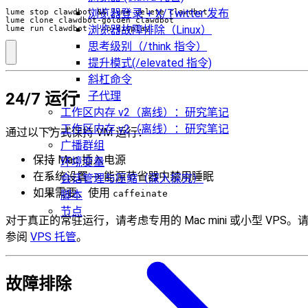
浏览器登录 + X/Twitter 发布
lume stop clawdbot 
&&
浏览器故障排除（Linux）
lume run clawdbot --no-display
思考级别（/think 指令）
提升模式(/elevated 指令)
斜杠命令
24/7 运行
子代理
工作区内存 v2（离线）：研究笔记
工作区内存 v2（离线）：研究笔记
通过以下方式保持 VM 运行：
广播群组
保持 Mac 插入电源
环境变量
在系统设置 → 能源节省器中禁用睡眠
会话管理与压缩（深入探究）
如果需要，使用
caffeinate
脚本
节点
对于真正的常驻运行，请考虑专用的 Mac mini 或小型 VPS。
参阅
VPS 托管
。
故障排除