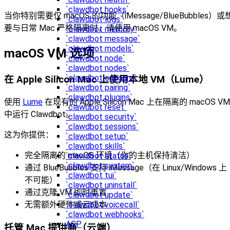
`clawdbot hooks`
当你特别需要仅 macOS 的功能（iMessage/BlueBubbles）或
`clawdbot logs`
要与日常 Mac 严格隔离时，请使用 macOS VM。
`clawdbot memory`
`clawdbot message`
`clawdbot models`
macOS VM 选项
`clawdbot node`
`clawdbot nodes`
`clawdbot onboard`
在 Apple Silicon Mac 上使用本地 VM（Lume）
`clawdbot pairing`
`clawdbot plugins`
使用
Lume
在现有的 Apple Silicon Mac 上在隔离的 macOS VM
`clawdbot reset`
中运行 Clawdbot。
`clawdbot security`
`clawdbot sessions`
这为你提供：
`clawdbot setup`
`clawdbot skills`
完全隔离的 macOS 环境（你的主机保持清洁）
`clawdbot status`
`clawdbot system`
通过 BlueBubbles 支持 iMessage（在 Linux/Windows 上
`clawdbot tui`
不可能）
`clawdbot uninstall`
通过克隆 VM 即时重置
`clawdbot update`
`clawdbot voicecall`
无需额外硬件或云成本
`clawdbot webhooks`
ACP
托管 Mac 提供商（云端）