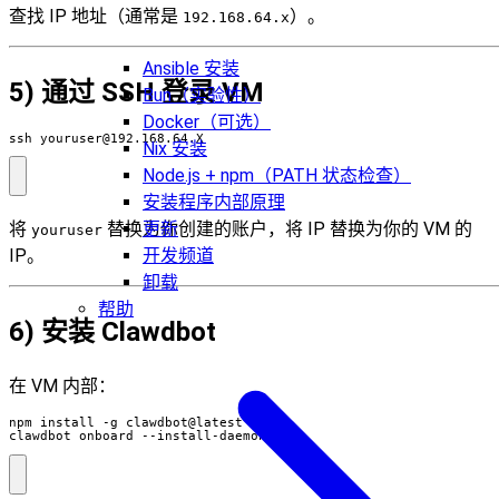
查找 IP 地址（通常是
）。
192.168.64.x
Ansible 安装
5) 通过 SSH 登录 VM
Bun（实验性）
Docker（可选）
ssh 
youruser@192.168.64.X
Nix 安装
Node.js + npm（PATH 状态检查）
安装程序内部原理
更新
将
替换为你创建的账户，将 IP 替换为你的 VM 的
youruser
开发频道
IP。
卸载
帮助
6) 安装 Clawdbot
在 VM 内部：
clawdbot onboard --install-daemon