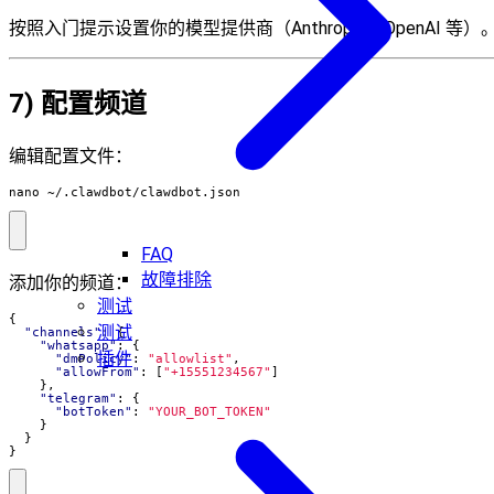
按照入门提示设置你的模型提供商（Anthropic、OpenAI 等）
7) 配置频道
编辑配置文件：
nano ~/.clawdbot/clawdbot.json
FAQ
故障排除
添加你的频道：
测试
{
测试
"channels"
:
{
"whatsapp"
:
{
插件
"dmPolicy"
:
"allowlist"
,
"allowFrom"
:
[
"+15551234567"
]
},
"telegram"
:
{
"botToken"
:
"YOUR_BOT_TOKEN"
}
}
}