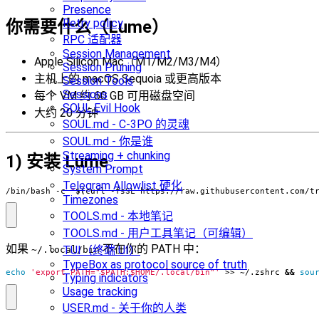
Presence
Retry policy
你需要什么（Lume）
RPC 适配器
Session Management
Apple Silicon Mac（M1/M2/M3/M4）
Session Pruning
主机上的 macOS Sequoia 或更高版本
Session Tools
Sessions
每个 VM 约 60 GB 可用磁盘空间
SOUL Evil Hook
大约 20 分钟
SOUL.md - C-3PO 的灵魂
SOUL.md - 你是谁
Streaming + chunking
1) 安装 Lume
System Prompt
Telegram Allowlist 硬化
/bin/bash -c 
"
$(
curl -fsSL https://raw.githubusercontent.com/t
Timezones
TOOLS.md - 本地笔记
TOOLS.md - 用户工具笔记（可编辑）
如果
不在你的 PATH 中：
TUI（终端 UI）
~/.local/bin
TypeBox as protocol source of truth
echo
'export PATH="$PATH:$HOME/.local/bin"'
 >> ~/.zshrc 
&&
sou
Typing indicators
Usage tracking
USER.md - 关于你的人类