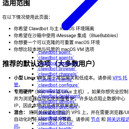
适用范围
在以下情况使用此页面：
你希望 Clawdbot 与主 macOS 环境隔离
你希望在沙箱中使用 iMessage 集成（BlueBubbles）
你想要一个可以克隆的可重置 macOS 环境
你想比较本地与托管的 macOS VM 选项
`clawdbot agent`
`clawdbot agents`
推荐的默认选项（大多数用户）
`clawdbot approvals`
`clawdbot browser`
`clawdbot channels`
小型 Linux VPS
用于常驻网关和低成本。请参阅
VPS 托
`clawdbot config`
管
。
`clawdbot configure`
`clawdbot cron`
专用硬件
（Mac mini 或 Linux 主机），如果你想完全控制
`clawdbot dashboard`
并为浏览器自动化使用
住宅 IP
。许多站点阻止数据中心
`clawdbot devices`
IP，因此本地浏览通常效果更好。
`clawdbot directory`
混合：
将网关保留在便宜的 VPS 上，并在需要浏览器/U
`clawdbot dns`
`clawdbot docs`
自动化时将 Mac 连接为
节点
。请参阅
节点
和
网关远程
`clawdbot doctor`
问
。
`clawdbot health`