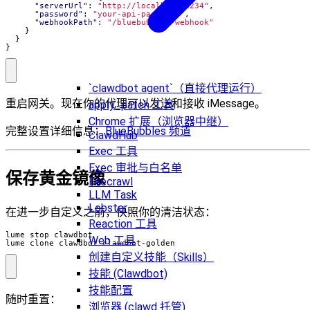
"serverUrl"
:
"http://localhost:1234"
,
"password"
:
"your-api-password"
,
"webhookPath"
:
"/bluebubbles-webhook"
}
}
}
`clawdbot agent`（直接代理运行）
重启网关。现在你的代理可以发送和接收 iMessage。
apply_patch 工具
Chrome 扩展（浏览器中继）
完整设置详细信息：
BlueBubbles 频道
ClawdHub
Exec 工具
Exec 审批与白名单
保存黄金镜像
Firecrawl
LLM Task
Lobster
在进一步自定义之前，快照你的清洁状态：
Reaction 工具
Web 工具
lume clone clawdbot clawdbot-golden
创建自定义技能（Skills）
技能 (Clawdbot)
技能配置
随时重置：
浏览器 (clawd 托管)