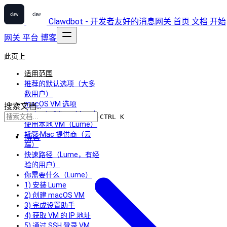
Clawdbot - 开发者友好的消息网关
首页
文档
开始
网关
平台
博客
此页上
适用范围
推荐的默认选项（大多
数用户）
macOS VM 选项
搜索文档...
在 Apple Silicon Mac 上
CTRL K
使用本地 VM（Lume）
托管 Mac 提供商（云
博客
端）
快速路径（Lume，有经
验的用户）
你需要什么（Lume）
1) 安装 Lume
2) 创建 macOS VM
3) 完成设置助手
4) 获取 VM 的 IP 地址
5) 通过 SSH 登录 VM