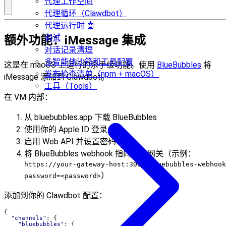
代理工作空间
代理循环（Clawdbot）
代理运行时 🤖
调试
额外功能：iMessage 集成
对话记录清理
多智能体沙箱和工具配置
这是在 macOS 上运行的杀手级功能。使用
BlueBubbles
将
发布检查清单（npm + macOS）
iMessage 添加到 Clawdbot。
工具（Tools）
在 VM 内部：
从 bluebubbles.app 下载 BlueBubbles
使用你的 Apple ID 登录
启用 Web API 并设置密码
将 BlueBubbles webhook 指向你的网关（示例：
https://your-gateway-host:3000/bluebubbles-webhook
）
password=<password>
添加到你的 Clawdbot 配置：
{
"channels"
:
{
"bluebubbles"
:
{