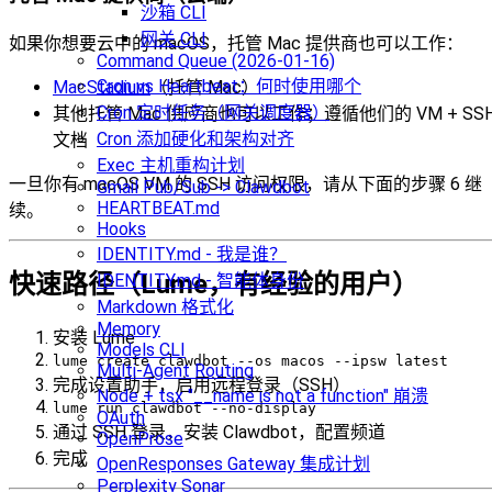
沙箱 CLI
网关 CLI
如果你想要云中的 macOS，托管 Mac 提供商也可以工作：
Command Queue (2026-01-16)
Cron vs Heartbeat：何时使用哪个
MacStadium
（托管 Mac）
Cron 定时任务（网关调度器）
其他托管 Mac 供应商也可以工作；遵循他们的 VM + SS
Cron 添加硬化和架构对齐
文档
Exec 主机重构计划
一旦你有 macOS VM 的 SSH 访问权限，请从下面的步骤 6 继
Gmail Pub/Sub -> Clawdbot
HEARTBEAT.md
续。
Hooks
IDENTITY.md - 我是谁？
快速路径（Lume，有经验的用户）
IDENTITY.md - 智能体身份
Markdown 格式化
Memory
安装 Lume
Models CLI
lume create clawdbot --os macos --ipsw latest
Multi-Agent Routing
完成设置助手，启用远程登录（SSH）
Node + tsx "__name is not a function" 崩溃
lume run clawdbot --no-display
OAuth
通过 SSH 登录，安装 Clawdbot，配置频道
OpenProse
完成
OpenResponses Gateway 集成计划
Perplexity Sonar