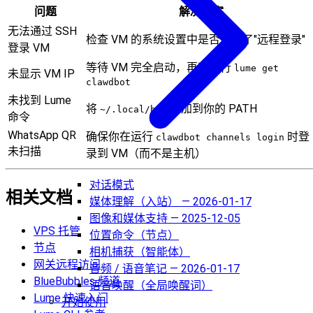
问题
解决方案
无法通过 SSH
检查 VM 的系统设置中是否启用了"远程登录"
登录 VM
等待 VM 完全启动，再次运行
lume get
未显示 VM IP
clawdbot
未找到 Lume
将
添加到你的 PATH
~/.local/bin
命令
WhatsApp QR
确保你在运行
时登
clawdbot channels login
未扫描
录到 VM（而不是主机）
对话模式
相关文档
媒体理解（入站） — 2026-01-17
图像和媒体支持 — 2025-12-05
VPS 托管
位置命令（节点）
节点
相机捕获（智能体）
网关远程访问
音频 / 语音笔记 — 2026-01-17
BlueBubbles 频道
语音唤醒（全局唤醒词）
Lume 快速入门
开始使用