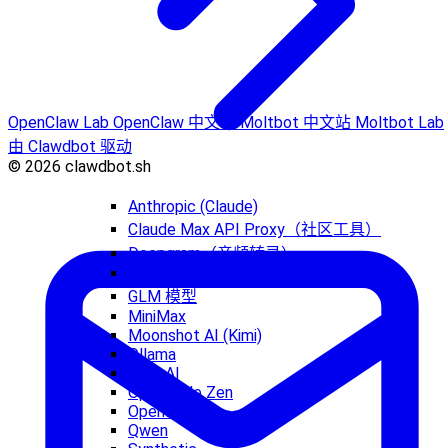
OpenClaw Lab
OpenClaw 中文站
Moltbot 中文站
Moltbot Lab
由 Clawdbot 驱动
© 2026 clawdbot.sh
Anthropic (Claude)
Claude Max API Proxy（社区工具）
Deepgram（音频转录）
Github Copilot
GLM 模型
MiniMax
Moonshot AI (Kimi)
Ollama
OpenAI
OpenCode Zen
OpenRouter
Qwen