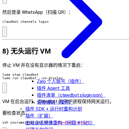
然后登录 WhatsApp（扫描 QR）：
clawdbot channels login
8) 无头运行 VM
停止 VM 并在没有显示器的情况下重启：
lume run clawdbot --no-display
Zalo 个人账号（插件）
插件 Agent 工具
插件清单（clawdbot.plugin.json）
VM 在后台运行。Clawdbot 的守护进程保持网关运行。
语音通话（插件）
插件 SDK + 运行时重构计划
要检查状态：
插件（扩展）
出站会话镜像重构（问题 #1520）
ssh 
youruser@192.168.64.X
"clawdbot status"