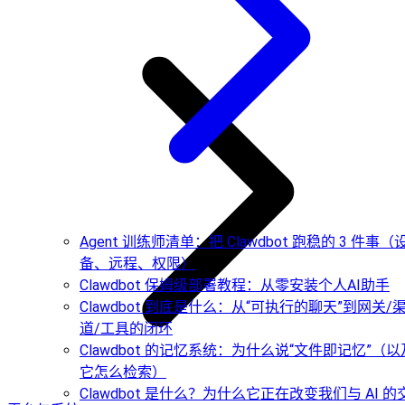
Agent 训练师清单：把 Clawdbot 跑稳的 3 件事（
备、远程、权限）
Clawdbot 保姆级部署教程：从零安装个人AI助手
Clawdbot 到底是什么：从“可执行的聊天”到网关/
道/工具的闭环
Clawdbot 的记忆系统：为什么说“文件即记忆”（以
它怎么检索）
Clawdbot 是什么？为什么它正在改变我们与 AI 的