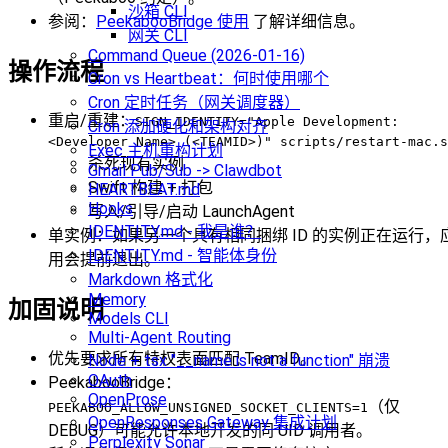
沙箱 CLI
参阅：
PeekabooBridge 使用
了解详细信息。
网关 CLI
Command Queue (2026-01-16)
操作流程
Cron vs Heartbeat：何时使用哪个
Cron 定时任务（网关调度器）
重启/重建：
SIGN_IDENTITY="Apple Development:
Cron 添加硬化和架构对齐
<Developer Name> (<TEAMID>)" scripts/restart-mac.s
Exec 主机重构计划
杀死现有实例
Gmail Pub/Sub -> Clawdbot
Swift 构建 + 打包
HEARTBEAT.md
Hooks
写入/引导/启动 LaunchAgent
IDENTITY.md - 我是谁？
单实例：如果另一个具有相同捆绑 ID 的实例正在运行，
IDENTITY.md - 智能体身份
用会提前退出。
Markdown 格式化
Memory
加固说明
Models CLI
Multi-Agent Routing
优先要求所有特权表面匹配 TeamID。
Node + tsx "__name is not a function" 崩溃
OAuth
PeekabooBridge：
OpenProse
（仅
PEEKABOO_ALLOW_UNSIGNED_SOCKET_CLIENTS=1
OpenResponses Gateway 集成计划
DEBUG）可能允许本地开发的同 UID 调用者。
Perplexity Sonar