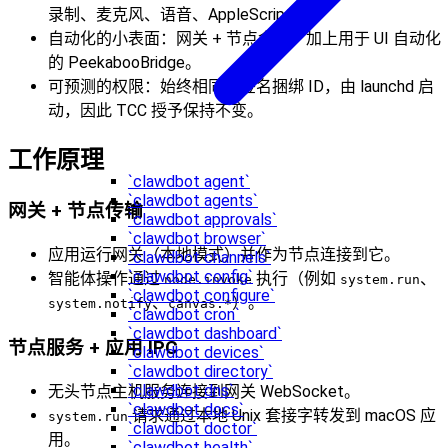
录制、麦克风、语音、AppleScript）。
自动化的小表面：网关 + 节点命令，加上用于 UI 自动化
的 PeekabooBridge。
可预测的权限：始终相同的签名捆绑 ID，由 launchd 启
动，因此 TCC 授予保持不变。
工作原理
`clawdbot agent`
`clawdbot agents`
网关 + 节点传输
`clawdbot approvals`
`clawdbot browser`
应用运行网关（本地模式）并作为节点连接到它。
`clawdbot channels`
`clawdbot config`
智能体操作通过
执行（例如
、
node.invoke
system.run
`clawdbot configure`
、
）。
system.notify
canvas.*
`clawdbot cron`
`clawdbot dashboard`
节点服务 + 应用 IPC
`clawdbot devices`
`clawdbot directory`
`clawdbot dns`
无头节点主机服务连接到网关 WebSocket。
`clawdbot docs`
请求通过本地 Unix 套接字转发到 macOS 应
system.run
`clawdbot doctor`
用。
`clawdbot health`