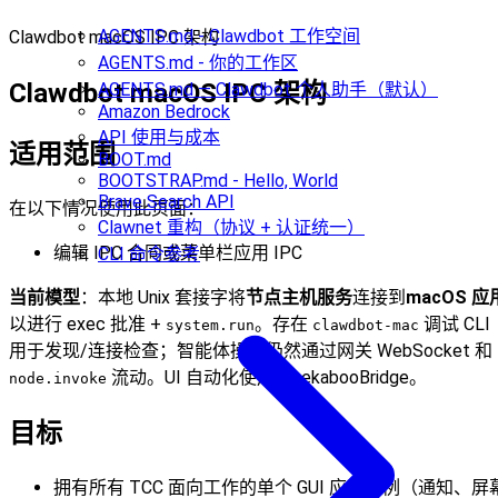
AGENTS.md - Clawdbot 工作空间
Clawdbot macOS IPC 架构
AGENTS.md - 你的工作区
Clawdbot macOS IPC 架构
AGENTS.md — Clawdbot 个人助手（默认）
Amazon Bedrock
API 使用与成本
适用范围
BOOT.md
BOOTSTRAP.md - Hello, World
Brave Search API
在以下情况使用此页面：
Clawnet 重构（协议 + 认证统一）
编辑 IPC 合同或菜单栏应用 IPC
CLI 命令参考
当前模型
：本地 Unix 套接字将
节点主机服务
连接到
macOS 应
以进行 exec 批准 +
。存在
调试 CLI
system.run
clawdbot-mac
用于发现/连接检查；智能体操作仍然通过网关 WebSocket 和
流动。UI 自动化使用 PeekabooBridge。
node.invoke
目标
拥有所有 TCC 面向工作的单个 GUI 应用实例（通知、屏