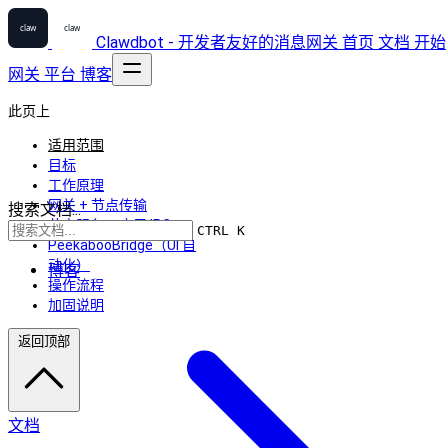
Clawdbot - 开发者友好的消息网关
首页
文档
开始
网关
平台
博客
此页上
适用范围
目标
工作原理
网关 + 节点传输
搜索文档...
节点服务 + 应用 IPC
CTRL K
PeekabooBridge（UI 自
动化）
博客
操作流程
加固说明
返回顶部
文档