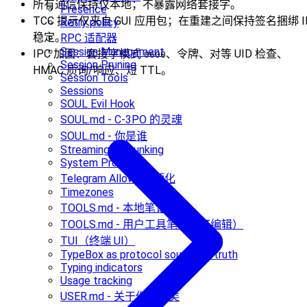
所有通信保持仅本地；不暴露网络套接字。
Presence
TCC 提示仅来自 GUI 应用包；在重建之间保持签名捆绑 I
Retry policy
稳定。
RPC 适配器
Session Management
IPC 加固：套接字模式
、令牌、对等 UID 检查、
0600
Session Pruning
HMAC 质询/响应、短 TTL。
Session Tools
Sessions
SOUL Evil Hook
SOUL.md - C-3PO 的灵魂
SOUL.md - 你是谁
Streaming + chunking
System Prompt
Telegram Allowlist 硬化
Timezones
TOOLS.md - 本地笔记
TOOLS.md - 用户工具笔记（可编辑）
TUI（终端 UI）
TypeBox as protocol source of truth
Typing indicators
Usage tracking
USER.md - 关于你的人类