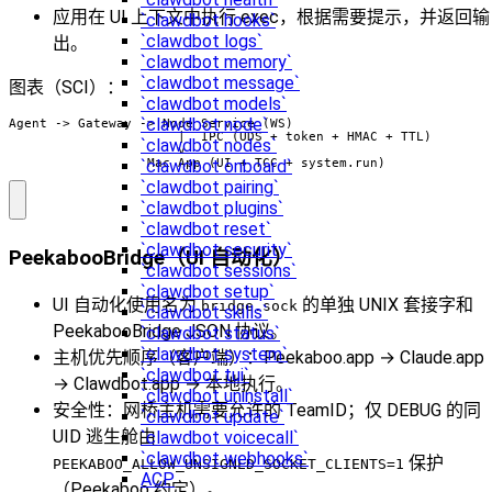
应用在 UI 上下文中执行 exec，根据需要提示，并返回输
`clawdbot hooks`
`clawdbot logs`
出。
`clawdbot memory`
`clawdbot message`
图表（SCI）：
`clawdbot models`
`clawdbot node`
Agent -> Gateway -> Node Service (WS)

                      |  IPC (UDS + token + HMAC + TTL)

`clawdbot nodes`
                      v

                  Mac App (UI + TCC + system.run)
`clawdbot onboard`
`clawdbot pairing`
`clawdbot plugins`
`clawdbot reset`
`clawdbot security`
PeekabooBridge（UI 自动化）
`clawdbot sessions`
`clawdbot setup`
UI 自动化使用名为
的单独 UNIX 套接字和
bridge.sock
`clawdbot skills`
PeekabooBridge JSON 协议。
`clawdbot status`
`clawdbot system`
主机优先顺序（客户端）：Peekaboo.app → Claude.app
`clawdbot tui`
→ Clawdbot.app → 本地执行。
`clawdbot uninstall`
安全性：网桥主机需要允许的 TeamID；仅 DEBUG 的同
`clawdbot update`
UID 逃生舱由
`clawdbot voicecall`
`clawdbot webhooks`
保护
PEEKABOO_ALLOW_UNSIGNED_SOCKET_CLIENTS=1
ACP
（Peekaboo 约定）。