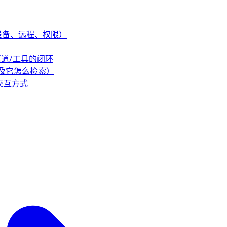
事（设备、远程、权限）
/渠道/工具的闭环
（以及它怎么检索）
的交互方式