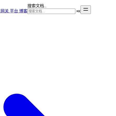
搜索文档...
网关
平台
博客
⌘
K