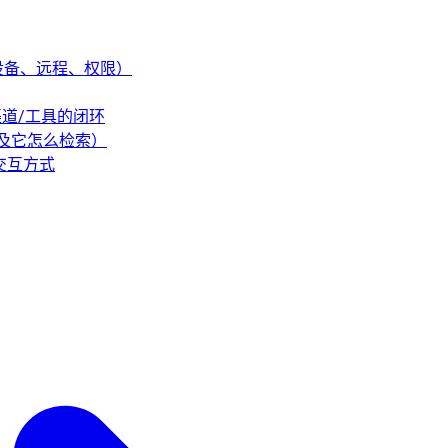
事（设备、远程、权限）
/渠道/工具的闭环
（以及它怎么检索）
的交互方式