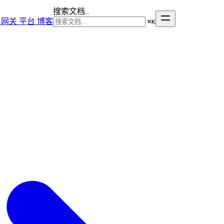
搜索文档...
网关
平台
博客
⌘
K