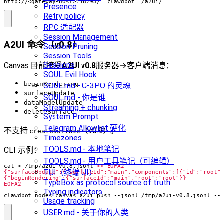
http://<gateway-host>:18793/__clawdbot__/a2ui/
Presence
Retry policy
RPC 适配器
Session Management
A2UI 命令（v0.8）
Session Pruning
Session Tools
Sessions
Canvas 目前接受
A2UI v0.8
服务器→客户端消息：
SOUL Evil Hook
beginRendering
SOUL.md - C-3PO 的灵魂
surfaceUpdate
SOUL.md - 你是谁
dataModelUpdate
Streaming + chunking
deleteSurface
System Prompt
Telegram Allowlist 硬化
不支持
（v0.9）。
createSurface
Timezones
TOOLS.md - 本地笔记
CLI 示例：
TOOLS.md - 用户工具笔记（可编辑）
cat > /tmp/a2ui-v0.8.jsonl 
TUI（终端 UI）
TypeBox as protocol source of truth
EOFA2
Typing indicators
clawdbot nodes canvas a2ui push --jsonl /tmp/a2ui-v0.8.jsonl -
Usage tracking
USER.md - 关于你的人类