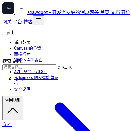
Clawdbot - 开发者友好的消息网关
首页
文档
开始
网关
平台
博客
此页上
适用范围
Canvas 的位置
面板行为
智能体 API 表面
搜索文档...
Canvas 中的 A2UI
CTRL K
A2UI 命令（v0.8）
从 Canvas 触发智能体运
博客
行
安全说明
返回顶部
文档