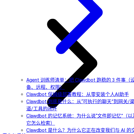
Agent 训练师清单：把 Clawdbot 跑稳的 3 件事（
备、远程、权限）
Clawdbot 保姆级部署教程：从零安装个人AI助手
Clawdbot 到底是什么：从“可执行的聊天”到网关/
道/工具的闭环
Clawdbot 的记忆系统：为什么说“文件即记忆”（以
它怎么检索）
Clawdbot 是什么？为什么它正在改变我们与 AI 的