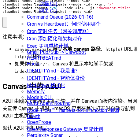
沙箱 CLI
clawdbot nodes canvas navigate --node <id> --url 
"/"
clawdbot nodes canvas 
eval
 --node <id> --js 
"document.title"
网关 CLI
clawdbot nodes canvas snapshot --node <id>
Command Queue (2026-01-16)
Cron vs Heartbeat：何时使用哪个
Cron 定时任务（网关调度器）
注意事项：
Cron 添加硬化和架构对齐
Exec 主机重构计划
接受
本地 canvas 路径
、
URL 
canvas.navigate
http(s)
Gmail Pub/Sub -> Clawdbot
URL。
file://
HEARTBEAT.md
如果你传递
，Canvas 将显示本地脚手架或
Hooks
"/"
IDENTITY.md - 我是谁？
。
index.html
IDENTITY.md - 智能体身份
Canvas 中的 A2UI
Markdown 格式化
Memory
Models CLI
A2UI 由网关 canvas 主机托管，并在 Canvas 面板内渲染。当
Multi-Agent Routing
关宣传 Canvas 主机时，macOS 应用在首次打开时自动导航到
Node + tsx "__name is not a function" 崩溃
A2UI 主机页面。
OAuth
OpenProse
默认 A2UI 主机 URL：
OpenResponses Gateway 集成计划
Perplexity Sonar