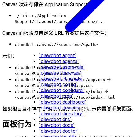
Canvas 状态存储在 Application Support 下：
~/Library/Application
Support/Clawdbot/canvas/<session>/...
Canvas 面板通过
自定义 URL 方案
提供这些文件：
clawdbot-canvas://<session>/<path>
`clawdbot agent`
示例：
`clawdbot agents`
`clawdbot approvals`
→
clawdbot-canvas://main/
`clawdbot browser`
<canvasRoot>/main/index.html
`clawdbot channels`
→
clawdbot-canvas://main/assets/app.css
`clawdbot config`
<canvasRoot>/main/assets/app.css
`clawdbot configure`
→
clawdbot-canvas://main/widgets/todo/
`clawdbot cron`
<canvasRoot>/main/widgets/todo/index.html
`clawdbot dashboard`
`clawdbot devices`
如果根目录不存在
，应用将显示
内置脚手架页面
。
index.html
`clawdbot directory`
`clawdbot dns`
面板行为
`clawdbot docs`
`clawdbot doctor`
`clawdbot health`