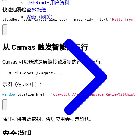
USER.md - 用户资料
快速烟雾检查：
VPS 托管
Web（网关）
clawdbot nodes canvas a2ui push --node <id> --text 
"Hello from
从 Canvas 触发智能体运行
Canvas 可以通过深层链接触发新的智能体运行：
clawdbot://agent?...
示例（在 JS 中）：
window
.
location
.
href
=
"clawdbot://agent?message=Review%20this
除非提供有效密钥，否则应用会提示确认。
安全说明