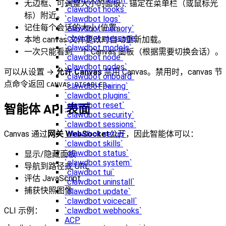
无边框、可调整大小的面板，锚定在菜单栏（或鼠标光
`clawdbot hooks`
标）附近。
`clawdbot logs`
记住每个会话的大小/位置。
`clawdbot memory`
`clawdbot message`
本地 canvas 文件更改时自动重新加载。
`clawdbot models`
一次只能看到一个 Canvas 面板（根据需要切换会话）。
`clawdbot node`
`clawdbot nodes`
可以从设置 →
允许 Canvas
禁用 Canvas。禁用时，canvas 节
`clawdbot onboard`
点命令返回
。
CANVAS_DISABLED
`clawdbot pairing`
`clawdbot plugins`
`clawdbot reset`
智能体 API 表面
`clawdbot security`
`clawdbot sessions`
`clawdbot setup`
Canvas 通过
网关 WebSocket
公开，因此智能体可以：
`clawdbot skills`
`clawdbot status`
显示/隐藏面板
`clawdbot system`
导航到路径或 URL
`clawdbot tui`
评估 JavaScript
`clawdbot uninstall`
捕获快照图像
`clawdbot update`
`clawdbot voicecall`
`clawdbot webhooks`
CLI 示例：
ACP