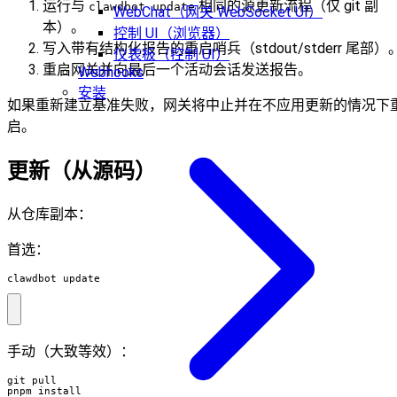
运行与
相同的源更新流程（仅 git 副
clawdbot update
WebChat（网关 WebSocket UI）
本）。
控制 UI（浏览器）
写入带有结构化报告的重启哨兵（stdout/stderr 尾部）
仪表板（控制 UI）
重启网关并向最后一个活动会话发送报告。
Webhooks
安装
如果重新建立基准失败，网关将中止并在不应用更新的情况下
启。
更新（从源码）
从仓库副本：
首选：
clawdbot update
手动（大致等效）：