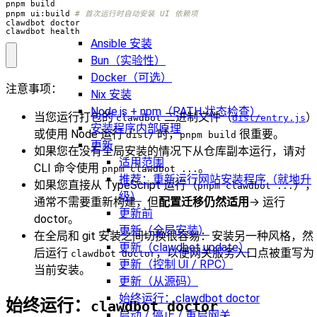
pnpm ui:build 
# 首次运行时自动安装 UI 依赖项
clawdbot health
Ansible 安装
Bun（实验性）
Docker（可选）
注意事项：
Nix 安装
Node.js + npm（PATH 状态检查）
当您运行打包的
二进制文件（
）
clawdbot
dist/entry.js
安装程序内部原理
或使用 Node 运行
时，
很重要。
dist/
pnpm build
更新
如果您在没有全局安装的情况下从仓库副本运行，请对
适用范围
CLI 命令使用
。
pnpm clawdbot ...
推荐：重新运行网站安装程序（就地升
如果您直接从 TypeScript 运行（
），
pnpm clawdbot ...
级）
通常不需要重新构建，但
配置迁移仍然适用
→ 运行
更新前
doctor。
更新（全局安装）
在全局和 git 安装之间切换很容易：安装另一种风格，然
更新（clawdbot update）
后运行
，以便网关服务入口点被重写为
clawdbot doctor
更新（控制 UI / RPC）
当前安装。
更新（从源码）
始终运行：clawdbot doctor
始终运行：
clawdbot doctor
启动 / 停止 / 重启网关