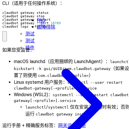
CLI（适用于任何操作系统）：
FAQ
clawdbot gateway --port 
18789
故障排除
clawdbot logs --follow
测试
测试
插件
如果您受监管：
macOS launchd（应用捆绑的 LaunchAgent）：
launchct
（如果设
kickstart -k gui/$UID/com.clawdbot.gateway
置了则使用
）
com.clawdbot.<profile>
Linux systemd 用户服务：
systemctl --user restart
clawdbot-gateway[-<profile>].service
Windows (WSL2)：
systemctl --user restart clawdbot
gateway[-<profile>].service
/
仅在安装了服务时有效；否
launchctl
systemctl
运行
。
clawdbot gateway install
运行手册 + 精确服务标签：
网关运行手册