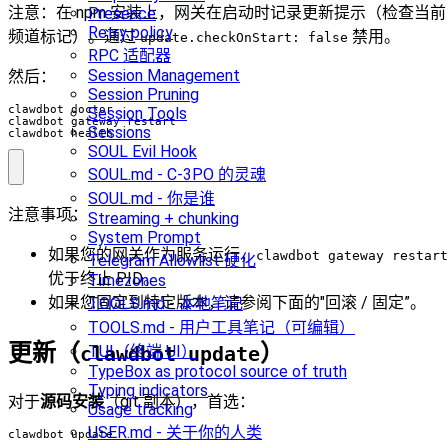
注意：在 npm 安装上，网关在启动时记录更新提示（检查当前
Presence
Retry policy
频道标记）。通过
禁用。
update.checkOnStart: false
RPC 适配器
Session Management
然后：
Session Pruning
Session Tools
Sessions
clawdbot health
SOUL Evil Hook
SOUL.md - C-3PO 的灵魂
SOUL.md - 你是谁
注意事项：
Streaming + chunking
System Prompt
如果您的网关作为服务运行，
clawdbot gateway restart
Telegram Allowlist 硬化
优于终止 PID。
Timezones
如果您固定到特定版本，请参阅下面的"回滚 / 固定”。
TOOLS.md - 本地笔记
TOOLS.md - 用户工具笔记（可编辑）
更新（
）
TUI（终端 UI）
clawdbot update
TypeBox as protocol source of truth
Typing indicators
对于
源码安装
（git 副本），首选：
Usage tracking
USER.md - 关于你的人类
clawdbot update