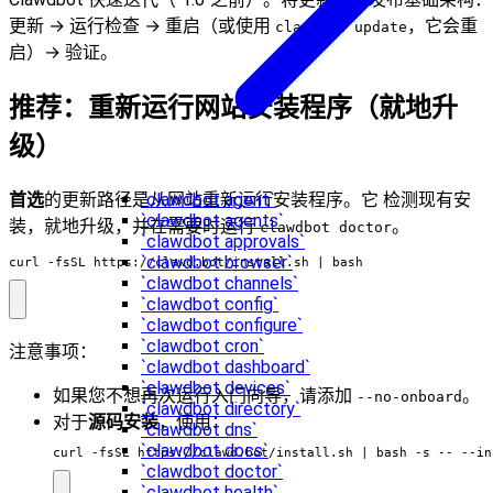
更新 → 运行检查 → 重启（或使用
，它会重
clawdbot update
启）→ 验证。
推荐：重新运行网站安装程序（就地升
级）
首选
的更新路径是从网站重新运行安装程序。它 检测现有安
`clawdbot agent`
`clawdbot agents`
装，就地升级，并在需要时运行
。
clawdbot doctor
`clawdbot approvals`
`clawdbot browser`
curl -fsSL https://clawd.bot/install.sh 
|
 bash
`clawdbot channels`
`clawdbot config`
`clawdbot configure`
`clawdbot cron`
注意事项：
`clawdbot dashboard`
`clawdbot devices`
如果您不想再次运行入门向导，请添加
。
--no-onboard
`clawdbot directory`
对于
源码安装
，使用：
`clawdbot dns`
`clawdbot docs`
curl -fsSL https://clawd.bot/install.sh 
|
 bash -s -- --in
`clawdbot doctor`
`clawdbot health`