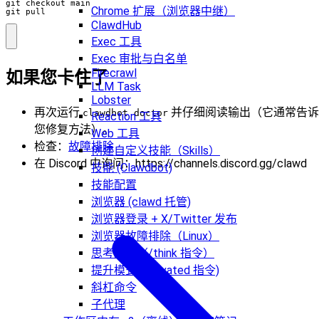
Chrome 扩展（浏览器中继）
git pull
ClawdHub
Exec 工具
Exec 审批与白名单
Firecrawl
如果您卡住了
LLM Task
Lobster
再次运行
并仔细阅读输出（它通常告诉
clawdbot doctor
Reaction 工具
您修复方法）。
Web 工具
检查：
故障排除
创建自定义技能（Skills）
在 Discord 中询问：https://channels.discord.gg/clawd
技能 (Clawdbot)
技能配置
浏览器 (clawd 托管)
浏览器登录 + X/Twitter 发布
浏览器故障排除（Linux）
思考级别（/think 指令）
提升模式(/elevated 指令)
斜杠命令
子代理