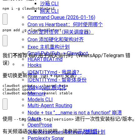
沙箱 CLI
npm i -g clawdbot@latest
网关 CLI
Command Queue (2026-01-16)
Cron vs Heartbeat：何时使用哪个
pnpm add -g clawdbot@latest
Cron 定时任务（网关调度器）
Cron 添加硬化和架构对齐
Exec 主机重构计划
Gmail Pub/Sub -> Clawdbot
我们
不
推荐 Bun 用于网关运行时（WhatsApp/Telegram 错
HEARTBEAT.md
误）。
Hooks
IDENTITY.md - 我是谁？
要切换更新频道（git + npm 安装）：
IDENTITY.md - 智能体身份
Markdown 格式化
Memory
clawdbot update --channel stable
Models CLI
Multi-Agent Routing
Node + tsx "__name is not a function" 崩溃
使用
进行一次性安装标记/版本。
OAuth
--tag <dist-tag|version>
OpenProse
有关频道语义和发行说明，请参阅
开发频道
。
OpenResponses Gateway 集成计划
Perplexity Sonar