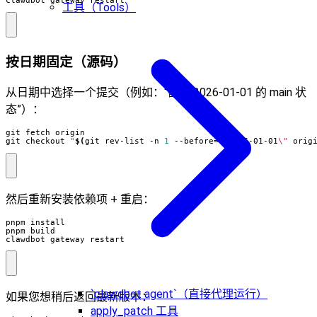
clawdbot gateway restart
工具（Tools）
按日期固定（源码）
从日期中选择一个提交（例如：“截至 2026-01-01 的 main 状
态”）：
git checkout 
"
$(
git rev-list -n 
1
 --before
=
\"
2026-01-01
\"
 orig
然后重新安装依赖项 + 重启：
clawdbot gateway restart
`clawdbot agent`（直接代理运行）
如果您想稍后返回最新版本：
apply_patch 工具