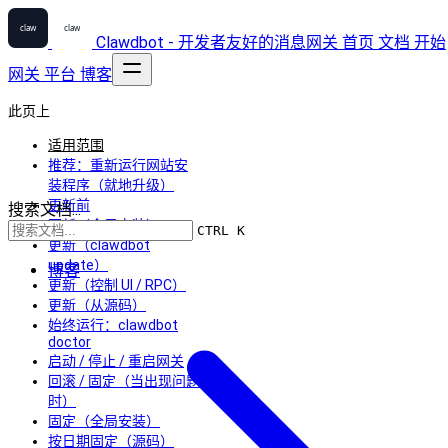
Clawdbot - 开发者友好的消息网关
首页
文档
开始
网关
平台
博客
此页上
适用范围
推荐：重新运行网站安
装程序（就地升级）
更新前
搜索文档...
更新（全局安装）
CTRL K
更新（clawdbot
update）
博客
更新（控制 UI / RPC）
更新（从源码）
始终运行：clawdbot
doctor
启动 / 停止 / 重启网关
回滚 / 固定（当出现问题
时）
固定（全局安装）
按日期固定（源码）