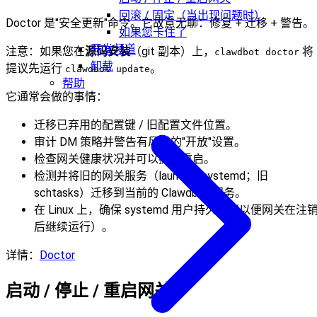
回滚 / 固定（当出现问题时）
Doctor 是"安全更新"命令。它故意无聊：修复 + 迁移 + 警告。
如果您卡住了
开发频道
注意：如果您在
源码安装
（git 副本）上，
将
clawdbot doctor
卸载
提议先运行
。
clawdbot update
帮助
它通常会做的事情：
迁移已弃用的配置键 / 旧配置文件位置。
审计 DM 策略并警告有风险的"开放"设置。
检查网关健康状况并可以提议重启。
检测并将旧的网关服务（launchd/systemd；旧
schtasks）迁移到当前的 Clawdbot 服务。
在 Linux 上，确保 systemd 用户持久化（以便网关在注
后继续运行）。
详情：
Doctor
启动 / 停止 / 重启网关