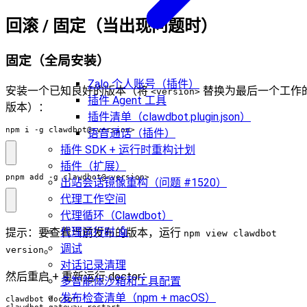
回滚 / 固定（当出现问题时）
固定（全局安装）
Zalo 个人账号（插件）
安装一个已知良好的版本（将
替换为最后一个工作
<version>
插件 Agent 工具
版本）：
插件清单（clawdbot.plugin.json）
npm i -g clawdbot@<version>
语音通话（插件）
插件 SDK + 运行时重构计划
插件（扩展）
pnpm add -g clawdbot@<version>
出站会话镜像重构（问题 #1520）
代理工作空间
代理循环（Clawdbot）
代理运行时 🤖
提示：要查看当前发布的版本，运行
npm view clawdbot
调试
。
version
对话记录清理
然后重启 + 重新运行 doctor：
多智能体沙箱和工具配置
发布检查清单（npm + macOS）