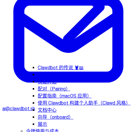
Clawdbot 的传说 🦞📖
安装与更新策略
快速开始
配对（Pairing）
配置指南（macOS 应用）
使用 Clawdbot 构建个人助手（Clawd 风格）
ai@clawdbot.sh
文档中心
向导（onboard）
展示
令牌使用与成本