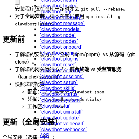
`clawdbot hooks`
安装程序
仅
在仓库干净时才会
。
git pull --rebase
`clawdbot logs`
对于
全局安装
，脚本在底层使用
npm install -g
`clawdbot memory`
`clawdbot message`
。
clawdbot@latest
`clawdbot models`
`clawdbot node`
更新前
`clawdbot nodes`
`clawdbot onboard`
`clawdbot pairing`
了解您的安装方式：
全局
（npm/pnpm）vs
从源码
（git
`clawdbot plugins`
clone）。
`clawdbot reset`
了解您的网关运行方式：
前台终端
vs
受监管服务
`clawdbot security`
`clawdbot sessions`
（launchd/systemd）。
`clawdbot setup`
快照您的配置：
`clawdbot skills`
配置：
~/.clawdbot/clawdbot.json
`clawdbot status`
凭据：
~/.clawdbot/credentials/
`clawdbot system`
`clawdbot tui`
工作区：
~/clawd
`clawdbot uninstall`
`clawdbot update`
更新（全局安装）
`clawdbot voicecall`
`clawdbot webhooks`
ACP
全局安装（选择一个）：