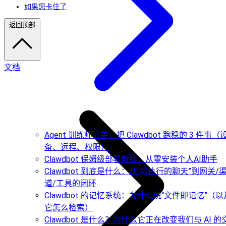
如果您卡住了
返回顶部
文档
Agent 训练师清单：把 Clawdbot 跑稳的 3 件事（
备、远程、权限）
Clawdbot 保姆级部署教程：从零安装个人AI助手
Clawdbot 到底是什么：从“可执行的聊天”到网关/
道/工具的闭环
Clawdbot 的记忆系统：为什么说“文件即记忆”（以
它怎么检索）
Clawdbot 是什么？为什么它正在改变我们与 AI 的