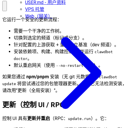
USER.md - 用户资料
VPS 托管
Web（网关）
它运行一个安全的更新流程：
需要一个干净的工作树。
切换到选定的频道（标记或分支）。
针对配置的上游获取 + 重新建立基准（dev 频道）。
安装依赖项、构建、构建控制 UI 并运行
clawdbot
。
doctor
默认重启网关（使用
跳过）。
--no-restart
如果您通过
npm/pnpm
安装（无 git 元数据），
clawdbot
将尝试通过您的包管理器更新。如果它无法检测安装，
update
请改用"更新（全局安装）"。
更新（控制 UI / RPC）
控制 UI 具有
更新并重启
（RPC：
）。它：
update.run