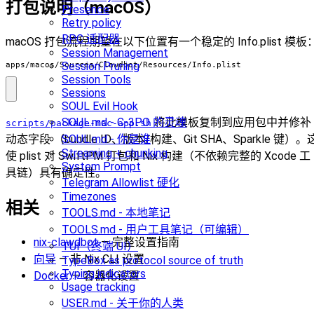
打包说明（macOS）
Presence
Retry policy
RPC 适配器
macOS 打包流程期望在以下位置有一个稳定的 Info.plist 模板
Session Management
Session Pruning
apps/macos/Sources/Clawdbot/Resources/Info.plist
Session Tools
Sessions
SOUL Evil Hook
将此模板复制到应用包中并修补
SOUL.md - C-3PO 的灵魂
scripts/package-mac-app.sh
动态字段 （bundle ID、版本/构建、Git SHA、Sparkle 键）。
SOUL.md - 你是谁
Streaming + chunking
使 plist 对 SwiftPM 打包和 Nix 构建（不依赖完整的 Xcode 工
System Prompt
具链）具有确定性。
Telegram Allowlist 硬化
Timezones
相关
TOOLS.md - 本地笔记
TOOLS.md - 用户工具笔记（可编辑）
nix-clawdbot
— 完整设置指南
TUI（终端 UI）
向导
— 非 Nix CLI 设置
TypeBox as protocol source of truth
Typing indicators
Docker
— 容器化设置
Usage tracking
USER.md - 关于你的人类