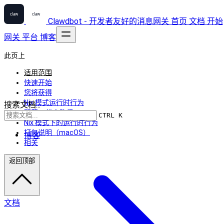
Clawdbot - 开发者友好的消息网关
首页
文档
开始
网关
平台
博客
此页上
适用范围
快速开始
您将获得
Nix 模式运行时行为
搜索文档...
配置 + 状态路径
CTRL K
Nix 模式下的运行时行为
打包说明（macOS）
博客
相关
返回顶部
文档