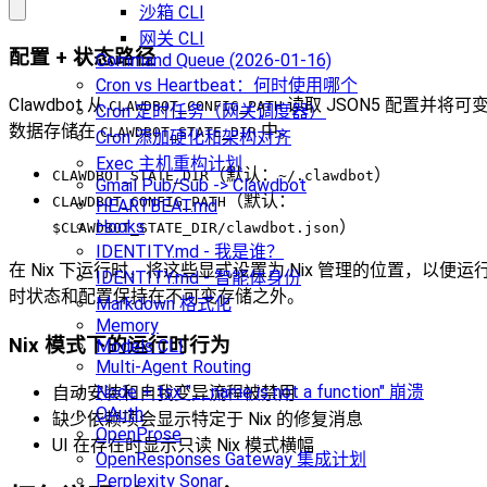
沙箱 CLI
网关 CLI
配置 + 状态路径
Command Queue (2026-01-16)
Cron vs Heartbeat：何时使用哪个
Clawdbot 从
读取 JSON5 配置并将可
CLAWDBOT_CONFIG_PATH
Cron 定时任务（网关调度器）
数据存储在
中。
CLAWDBOT_STATE_DIR
Cron 添加硬化和架构对齐
Exec 主机重构计划
（默认：
）
CLAWDBOT_STATE_DIR
~/.clawdbot
Gmail Pub/Sub -> Clawdbot
（默认：
CLAWDBOT_CONFIG_PATH
HEARTBEAT.md
Hooks
）
$CLAWDBOT_STATE_DIR/clawdbot.json
IDENTITY.md - 我是谁？
在 Nix 下运行时，将这些显式设置为 Nix 管理的位置，以便运
IDENTITY.md - 智能体身份
时状态和配置保持在不可变存储之外。
Markdown 格式化
Memory
Nix 模式下的运行时行为
Models CLI
Multi-Agent Routing
Node + tsx "__name is not a function" 崩溃
自动安装和自我变异流程被禁用
OAuth
缺少依赖项会显示特定于 Nix 的修复消息
OpenProse
UI 在存在时显示只读 Nix 模式横幅
OpenResponses Gateway 集成计划
Perplexity Sonar