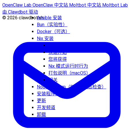
OpenClaw Lab
OpenClaw 中文站
Moltbot 中文站
Moltbot Lab
由 Clawdbot 驱动
© 2026 clawdbot.sh
Ansible 安装
Bun（实验性）
Docker（可选）
Nix 安装
适用范围
快速开始
您将获得
Nix 模式运行时行为
打包说明（macOS）
相关
Node.js + npm（PATH 状态检查）
安装程序内部原理
更新
开发频道
卸载
帮助