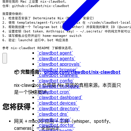
参考 nix-clawdbot README 了解模块选项。
`clawdbot agent`
`clawdbot agents`
`clawdbot approvals`
`clawdbot browser`
📦 完整指南：
github.com/clawdbot/nix-clawdbot
`clawdbot channels`
`clawdbot config`
nix-clawdbot 仓库是 Nix 安装的真相来源。本页面只
`clawdbot configure`
`clawdbot cron`
是一个快速概述。
`clawdbot dashboard`
`clawdbot devices`
您将获得
`clawdbot directory`
`clawdbot dns`
`clawdbot docs`
网关 + macOS 应用 + 工具（whisper、spotify、
`clawdbot doctor`
cameras）— 全部固定
`clawdbot health`