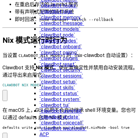
在重启后存活的 launchd 服务
`clawdbot hooks`
`clawdbot logs`
带有声明式配置的插件系统
`clawdbot memory`
即时回滚：
home-manager switch --rollback
`clawdbot message`
`clawdbot models`
`clawdbot node`
Nix 模式运行时行为
`clawdbot nodes`
`clawdbot onboard`
`clawdbot pairing`
当设置
时（nix-clawdbot 自动设置）：
CLAWDBOT_NIX_MODE=1
`clawdbot plugins`
`clawdbot reset`
Clawdbot 支持
Nix 模式
，使配置确定性并禁用自动安装流程。
`clawdbot security`
通过导出来启用它：
`clawdbot sessions`
`clawdbot setup`
CLAWDBOT_NIX_MODE
=
1
`clawdbot skills`
`clawdbot status`
`clawdbot system`
`clawdbot tui`
在 macOS 上，GUI 应用不会自动继承 shell 环境变量。您也可
`clawdbot uninstall`
`clawdbot update`
以通过 defaults 启用 Nix 模式：
`clawdbot voicecall`
`clawdbot webhooks`
defaults write com.clawdbot.mac clawdbot.nixMode -bool true
ACP