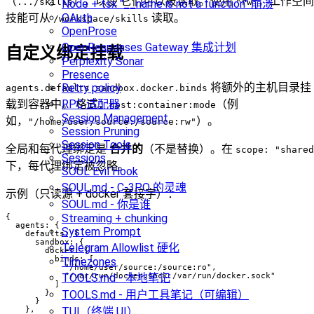
（
），以便 它们可以被读取。使用
，工作空间
.../skills
"rw"
Node + tsx "__name is not a function" 崩溃
OAuth
技能可从
读取。
/workspace/skills
OpenProse
OpenResponses Gateway 集成计划
自定义绑定挂载
Perplexity Sonar
Presence
将额外的主机目录挂
Retry policy
agents.defaults.sandbox.docker.binds
载到容器中。 格式：
（例
RPC 适配器
host:container:mode
Session Management
如，
）。
"/home/user/source:/source:rw"
Session Pruning
Session Tools
全局和每代理绑定是
合并的
（不是替换）。在
scope: "shared
Sessions
下，每代理绑定被忽略。
SOUL Evil Hook
SOUL.md - C-3PO 的灵魂
示例（只读源 + docker 套接字）：
SOUL.md - 你是谁
Streaming + chunking
{

  agents: {

System Prompt
    defaults: {

      sandbox: {

Telegram Allowlist 硬化
        docker: {

          binds: [

Timezones
            "/home/user/source:/source:ro",

            "/var/run/docker.sock:/var/run/docker.sock"

TOOLS.md - 本地笔记
          ]

        }

TOOLS.md - 用户工具笔记（可编辑）
      }

    },

TUI（终端 UI）