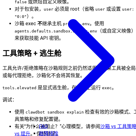
或烘焙自定义映像。
false
对于包安装，
必须是 root（省略
或设置
user
user
user:
）。
"0:0"
沙箱 exec
不
继承主机
。使用
process.env
（或自定义映像）
agents.defaults.sandbox.docker.env
来获取技能 API 密钥。
工具策略 + 逃生舱
工具允许/拒绝策略在沙箱规则之前仍然适用。如果工具被全局
或每代理拒绝，沙箱化不会将其恢复。
是显式逃生舱，在主机上运行
。
tools.elevated
exec
调试：
使用
检查有效的沙箱模式、
clawdbot sandbox explain
具策略和修复配置键。
有关"为什么被阻止？“心理模型，请参阅
沙箱 vs 工具策
FAQ
故障排除
vs 提升
。 保持锁定。