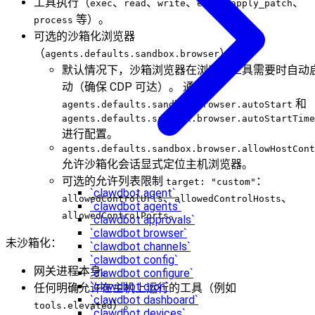
工具执行（
、
、
、
、
、
exec
read
write
edit
apply_patch
等）。
process
可选的沙箱化浏览器
（
）。
agents.defaults.sandbox.browser
默认情况下，沙箱浏览器在浏览器工具需要时自动
动（确保 CDP 可达）。 通过
和
agents.defaults.sandbox.browser.autoStart
agents.defaults.sandbox.browser.autoStartTime
进行配置。
agents.defaults.sandbox.browser.allowHostCont
允许沙箱化会话显式定位主机浏览器。
可选的允许列表限制
：
target: "custom"
`clawdbot agent`
、
、
allowedControlUrls
allowedControlHosts
`clawdbot agents`
。
allowedControlPorts
`clawdbot approvals`
`clawdbot browser`
未沙箱化：
`clawdbot channels`
`clawdbot config`
网关进程本身。
`clawdbot configure`
`clawdbot cron`
任何明确允许在主机上运行的工具（例如
`clawdbot dashboard`
）。
tools.elevated
`clawdbot devices`