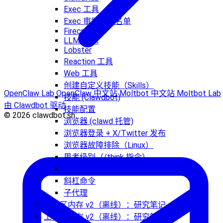
Exec 工具
Exec 审批与白名单
Firecrawl
LLM Task
Lobster
Reaction 工具
Web 工具
创建自定义技能（Skills）
OpenClaw Lab
OpenClaw 中文站
Moltbot 中文站
Moltbot Lab
技能 (Clawdbot)
由 Clawdbot 驱动
技能配置
© 2026 clawdbot.sh
浏览器 (clawd 托管)
浏览器登录 + X/Twitter 发布
浏览器故障排除（Linux）
思考级别（/think 指令）
提升模式(/elevated 指令)
斜杠命令
子代理
工作区内存 v2（离线）：研究笔记
工作区内存 v2（离线）：研究笔记