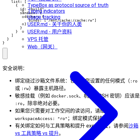
    list: [

TypeBox as protocol source of truth
      {

        id: "build",

Typing indicators
        sandbox: {

Usage tracking
          docker: {

            binds: ["/mnt/cache:/cache:rw"]

USER.md - 关于你的人类
          }

        }

USER.md - 用户资料
      }

    ]

VPS 托管
  }

}
Web（网关）
安全说明：
绑定绕过沙箱文件系统：它们以您设置的任何模式（
:ro
或
）暴露主机路径。
:rw
敏感挂载（例如
、机密、SSH 密钥）应该是
docker.sock
，除非绝对必要。
:ro
如果您只需要对工作空间的读访问，请结合
；绑定模式保持独立。
workspaceAccess: "ro"
有关绑定如何与工具策略和提升 exec 交互，请参阅
沙箱
vs 工具策略 vs 提升
。