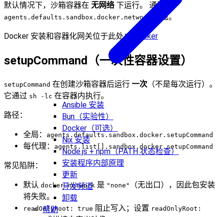
默认情况下，沙箱容器在
无网络
下运行。 通过
覆盖。
agents.defaults.sandbox.docker.network
Docker 安装和容器化网关位于此处：
Docker
setupCommand（一次性容器设置）
在创建沙箱容器后运行
一次
（不是每次运行）。
setupCommand
它通过
在容器内执行。
sh -lc
Ansible 安装
路径：
Bun（实验性）
Docker（可选）
全局：
agents.defaults.sandbox.docker.setupCommand
Nix 安装
每代理：
agents.list[].sandbox.docker.setupCommand
Node.js + npm（PATH 状态检查）
安装程序内部原理
常见陷阱：
更新
默认
是
（无出口），因此包安装
开发频道
docker.network
"none"
将失败。
卸载
阻止写入；设置
帮助
readOnlyRoot: true
readOnlyRoot: