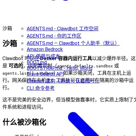
沙箱
AGENTS.md - Clawdbot 工作空间
AGENTS.md - 你的工作区
沙箱
AGENTS.md — Clawdbot 个人助手（默认）
Amazon Bedrock
API 使用与成本
Clawdbot 可以在
Docker 容器内运行工具
以减少爆炸半径。这
BOOT.md
是
可选的
，由配置控制（
或
agents.defaults.sandbox
BOOTSTRAP.md - Hello, World
）。如果沙箱关闭，工具在主机上运
agents.list[].sandbox
Brave Search API
行。网关保持在主机上；工具执行在启用时在隔离的沙箱中运
Clawnet 重构（协议 + 认证统一）
行。
CLI 命令参考
这不是完美的安全边界，但当模型做蠢事时，它实质上限制了
件系统和进程访问。
什么被沙箱化