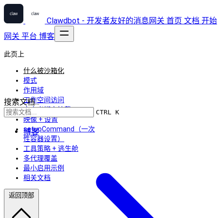
Clawdbot - 开发者友好的消息网关
首页
文档
开始
网关
平台
博客
此页上
什么被沙箱化
模式
作用域
工作空间访问
搜索文档...
自定义绑定挂载
CTRL K
映像 + 设置
setupCommand（一次
博客
性容器设置）
工具策略 + 逃生舱
多代理覆盖
最小启用示例
相关文档
返回顶部