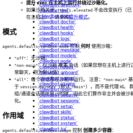
提升 exec 在主机上运行并绕过沙箱化。
`clawdbot directory`
如果沙箱关闭，
不会改变执行（已
`clawdbot dns`
tools.elevated
`clawdbot docs`
在主机上）。请参阅
提升模式
。
`clawdbot doctor`
`clawdbot health`
模式
`clawdbot hooks`
`clawdbot logs`
`clawdbot memory`
控制
何时
使用沙箱：
agents.defaults.sandbox.mode
`clawdbot message`
`clawdbot models`
：无沙箱。
"off"
`clawdbot node`
：仅沙箱
非主
会话（如果您想在主机上进行
"non-main"
`clawdbot nodes`
常聊天，则为默认值）。
`clawdbot onboard`
`clawdbot pairing`
：每个会话都在沙箱中运行。 注意：
基
"all"
"non-main"
`clawdbot plugins`
于
（默认
），而不是代理 id。 
session.mainKey
"main"
`clawdbot reset`
组/通道会话使用自己的键，因此它们算作非主并会被沙
`clawdbot security`
`clawdbot sessions`
化。
`clawdbot setup`
`clawdbot skills`
作用域
`clawdbot status`
`clawdbot system`
`clawdbot tui`
控制
创建多少容器
：
agents.defaults.sandbox.scope