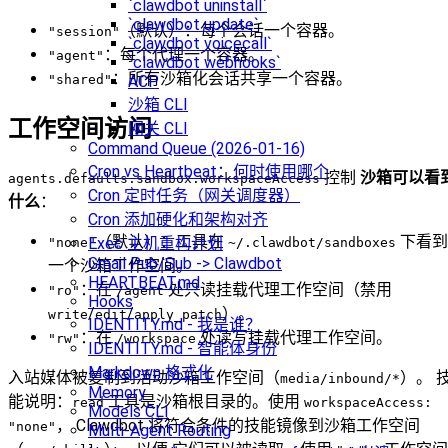
`clawdbot uninstall`
`clawdbot update`
（默认）：每个会话一个容器。
"session"
`clawdbot voicecall`
：每个代理一个容器。
"agent"
`clawdbot webhooks`
：所有沙箱化会话共享一个容器。
ACP
"shared"
沙箱 CLI
工作空间访问
网关 CLI
Command Queue (2026-01-16)
Cron vs Heartbeat：何时使用哪个
控制
沙箱可以看
agents.defaults.sandbox.workspaceAccess
Cron 定时任务（网关调度器）
什么
：
Cron 添加硬化和架构对齐
（默认）：工具在
下看到
Exec 主机重构计划
"none"
~/.clawdbot/sandboxes
Gmail Pub/Sub -> Clawdbot
一个沙箱工作空间。
HEARTBEAT.md
：在
处只读挂载代理工作空间（禁用
"ro"
/agent
Hooks
/
/
）。
write
edit
apply_patch
IDENTITY.md - 我是谁？
：在
处读写挂载代理工作空间。
"rw"
/workspace
IDENTITY.md - 智能体身份
Markdown 格式化
入站媒体被复制到活动沙箱工作空间（
）。 
media/inbound/*
Memory
能说明：
工具是沙箱根目录的。使用
read
workspaceAccess:
Models CLI
， Clawdbot 将符合条件的技能镜像到沙箱工作空间
"none"
Multi-Agent Routing