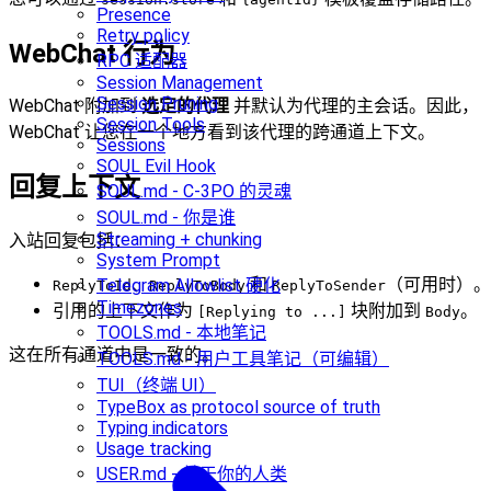
Presence
Retry policy
WebChat 行为
RPC 适配器
Session Management
Session Pruning
WebChat 附加到
选定的代理
并默认为代理的主会话。因此，
Session Tools
WebChat 让您在一个地方看到该代理的跨通道上下文。
Sessions
SOUL Evil Hook
回复上下文
SOUL.md - C-3PO 的灵魂
SOUL.md - 你是谁
Streaming + chunking
入站回复包括：
System Prompt
、
和
（可用时）。
Telegram Allowlist 硬化
ReplyToId
ReplyToBody
ReplyToSender
Timezones
引用的上下文作为
块附加到
。
[Replying to ...]
Body
TOOLS.md - 本地笔记
这在所有通道中是一致的。
TOOLS.md - 用户工具笔记（可编辑）
TUI（终端 UI）
TypeBox as protocol source of truth
Typing indicators
Usage tracking
USER.md - 关于你的人类