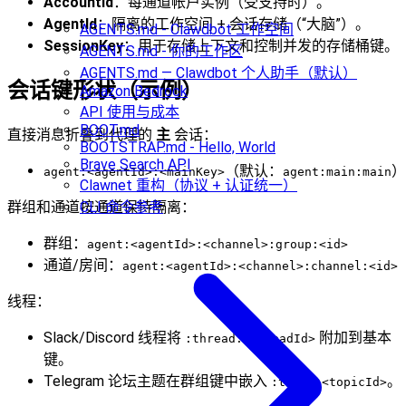
AccountId
：每通道帐户实例（受支持时）。
AgentId
：隔离的工作空间 + 会话存储（“大脑”）。
AGENTS.md - Clawdbot 工作空间
SessionKey
：用于存储上下文和控制并发的存储桶键。
AGENTS.md - 你的工作区
AGENTS.md — Clawdbot 个人助手（默认）
会话键形状（示例）
Amazon Bedrock
API 使用与成本
BOOT.md
直接消息折叠到代理的
主
会话：
BOOTSTRAP.md - Hello, World
Brave Search API
（默认：
）
agent:<agentId>:<mainKey>
agent:main:main
Clawnet 重构（协议 + 认证统一）
CLI 命令参考
群组和通道按通道保持隔离：
群组：
agent:<agentId>:<channel>:group:<id>
通道/房间：
agent:<agentId>:<channel>:channel:<id>
线程：
Slack/Discord 线程将
附加到基本
:thread:<threadId>
键。
Telegram 论坛主题在群组键中嵌入
。
:topic:<topicId>