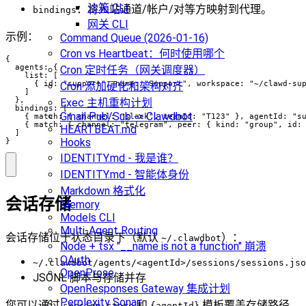
沙箱 CLI
：将入站通道/帐户/对等方映射到代理。
bindings
网关 CLI
示例：
Command Queue (2026-01-16)
Cron vs Heartbeat：何时使用哪个
{

  agents: {

Cron 定时任务（网关调度器）
    list: [

      { id: "support", name: "Support", workspace: "~/clawd-sup
Cron 添加硬化和架构对齐
    ]

  },

Exec 主机重构计划
  bindings: [

Gmail Pub/Sub -> Clawdbot
    { match: { channel: "slack", teamId: "T123" }, agentId: "su
    { match: { channel: "telegram", peer: { kind: "group", id: 
HEARTBEAT.md
  ]

Hooks
}
IDENTITY.md - 我是谁？
IDENTITY.md - 智能体身份
Markdown 格式化
会话存储
Memory
Models CLI
Multi-Agent Routing
会话存储位于状态目录下（默认
）：
~/.clawdbot
Node + tsx "__name is not a function" 崩溃
OAuth
~/.clawdbot/agents/<agentId>/sessions/sessions.jso
OpenProse
JSONL 脚本与存储并存
OpenResponses Gateway 集成计划
Perplexity Sonar
您可以通过
和
模板覆盖存储路径。
session.store
{agentId}