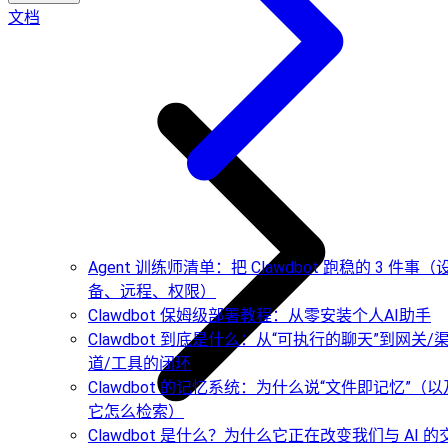
文档
Agent 训练师清单：把 Clawdbot 跑稳的 3 件事（
备、远程、权限）
Clawdbot 保姆级部署教程：从零安装个人AI助手
Clawdbot 到底是什么：从“可执行的聊天”到网关/
道/工具的闭环
Clawdbot 的记忆系统：为什么说“文件即记忆”（以
它怎么检索）
Clawdbot 是什么？为什么它正在改变我们与 AI 的