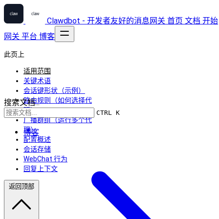
Clawdbot - 开发者友好的消息网关
首页
文档
开始
网关
平台
博客
此页上
适用范围
关键术语
会话键形状（示例）
路由规则（如何选择代
搜索文档...
理）
CTRL K
广播群组（运行多个代
理）
博客
配置概述
会话存储
WebChat 行为
回复上下文
返回顶部