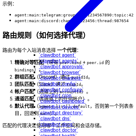
示例：
agent:main:telegram:group:-1001234567890:topic:42
agent:main:discord:channel:123456:thread:987654
路由规则（如何选择代理）
路由为每个入站消息选择
一个代理
：
`clawdbot agent`
`clawdbot agents`
精确对等匹配
（带有
+
的
peer.kind
peer.id
`clawdbot approvals`
）。
bindings
`clawdbot browser`
群组匹配
（Discord）通过
。
guildId
`clawdbot channels`
`clawdbot config`
团队匹配
（Slack）通过
。
teamId
`clawdbot configure`
帐户匹配
（通道上的
）。
accountId
`clawdbot cron`
通道匹配
（该通道上的任何帐户）。
`clawdbot dashboard`
默认代理
（
，否则第一个列表条
`clawdbot devices`
agents.list[].default
`clawdbot directory`
目，回退到
）。
main
`clawdbot dns`
`clawdbot docs`
匹配的代理决定使用哪个工作空间和会话存储。
`clawdbot doctor`
`clawdbot health`