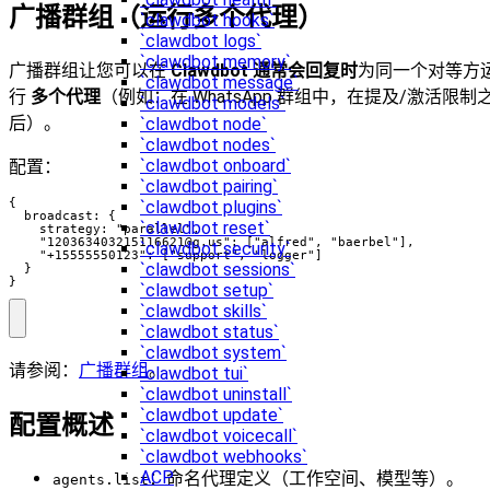
广播群组（运行多个代理）
`clawdbot hooks`
`clawdbot logs`
`clawdbot memory`
广播群组让您可以在
Clawdbot 通常会回复时
为同一个对等方
`clawdbot message`
行
多个代理
（例如：在 WhatsApp 群组中，在提及/激活限制
`clawdbot models`
后）。
`clawdbot node`
`clawdbot nodes`
`clawdbot onboard`
配置：
`clawdbot pairing`
{

`clawdbot plugins`
  broadcast: {

`clawdbot reset`
    strategy: "parallel",

    "
120363403215116621@g.us
": ["alfred", "baerbel"],

`clawdbot security`
    "+15555550123": ["support", "logger"]

`clawdbot sessions`
  }

}
`clawdbot setup`
`clawdbot skills`
`clawdbot status`
`clawdbot system`
请参阅：
广播群组
。
`clawdbot tui`
`clawdbot uninstall`
`clawdbot update`
配置概述
`clawdbot voicecall`
`clawdbot webhooks`
ACP
：命名代理定义（工作空间、模型等）。
agents.list