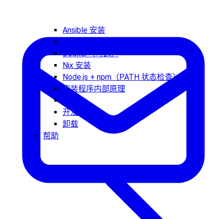
Ansible 安装
Bun（实验性）
Docker（可选）
Nix 安装
Node.js + npm（PATH 状态检查）
安装程序内部原理
更新
开发频道
卸载
帮助