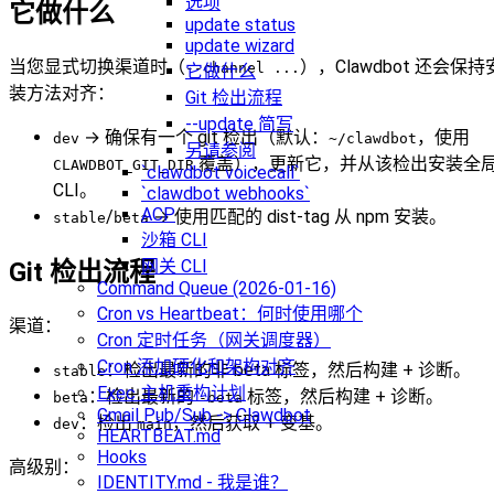
选项
它做什么
update status
update wizard
当您显式切换渠道时（
），Clawdbot 还会保持
--channel ...
它做什么
装方法对齐：
Git 检出流程
--update 简写
→ 确保有一个 git 检出（默认：
，使用
dev
~/clawdbot
另请参阅
覆盖），更新它，并从该检出安装全
CLAWDBOT_GIT_DIR
`clawdbot voicecall`
CLI。
`clawdbot webhooks`
ACP
/
→ 使用匹配的 dist-tag 从 npm 安装。
stable
beta
沙箱 CLI
网关 CLI
Git 检出流程
Command Queue (2026-01-16)
Cron vs Heartbeat：何时使用哪个
渠道：
Cron 定时任务（网关调度器）
Cron 添加硬化和架构对齐
：检出最新的非 beta 标签，然后构建 + 诊断。
stable
Exec 主机重构计划
：检出最新的
标签，然后构建 + 诊断。
beta
-beta
Gmail Pub/Sub -> Clawdbot
：检出
，然后获取 + 变基。
dev
main
HEARTBEAT.md
Hooks
高级别：
IDENTITY.md - 我是谁？