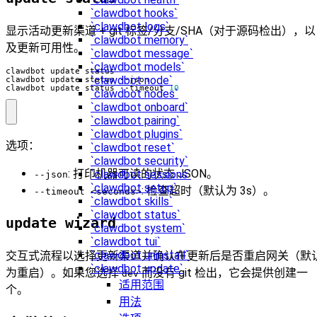
`clawdbot hooks`
`clawdbot logs`
显示活动更新渠道 + git 标签/分支/SHA（对于源码检出），以
`clawdbot memory`
及更新可用性。
`clawdbot message`
`clawdbot models`
`clawdbot node`
clawdbot update status --timeout 
10
`clawdbot nodes`
`clawdbot onboard`
`clawdbot pairing`
`clawdbot plugins`
选项：
`clawdbot reset`
`clawdbot security`
: 打印机器可读的状态 JSON。
`clawdbot sessions`
--json
`clawdbot setup`
: 检查超时（默认为 3s）。
--timeout <seconds>
`clawdbot skills`
`clawdbot status`
update wizard
`clawdbot system`
`clawdbot tui`
`clawdbot uninstall`
交互式流程以选择更新渠道并确认在更新后是否重启网关（默
`clawdbot update`
为重启）。如果您选择
而没有 git 检出，它会提供创建一
dev
适用范围
个。
用法