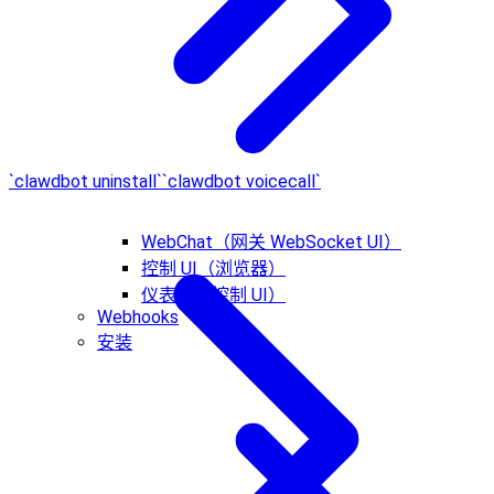
`clawdbot uninstall`
`clawdbot voicecall`
WebChat（网关 WebSocket UI）
控制 UI（浏览器）
仪表板（控制 UI）
Webhooks
安装