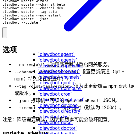
clawdbot --update
选项
`clawdbot agent`
`clawdbot agents`
: 成功更新后跳过重启网关服务。
--no-restart
`clawdbot approvals`
`clawdbot browser`
: 设置更新渠道（git +
--channel <stable|beta|dev>
`clawdbot channels`
npm；持久化在配置中）。
`clawdbot config`
: 仅为此更新覆盖 npm dist-ta
--tag <dist-tag|version>
`clawdbot configure`
或版本。
`clawdbot cron`
`clawdbot dashboard`
: 打印机器可读的
JSON。
--json
UpdateRunResult
`clawdbot devices`
: 每步超时（默认为 1200s）。
--timeout <seconds>
`clawdbot directory`
`clawdbot dns`
注意：降级需要确认，因为旧版本可能会破坏配置。
`clawdbot docs`
`clawdbot doctor`
update status
`clawdbot health`