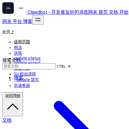
Clawdbot - 开发者友好的消息网关
首页
文档
开始
网关
平台
博客
此页上
适用范围
用法
选项
update status
搜索文档...
update wizard
CTRL K
它做什么
Git 检出流程
博客
--update 简写
另请参阅
返回顶部
文档