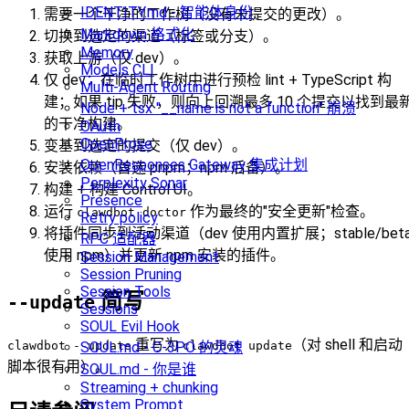
IDENTITY.md - 智能体身份
需要一个干净的工作树（没有未提交的更改）。
Markdown 格式化
切换到选定的渠道（标签或分支）。
Memory
获取上游（仅 dev）。
Models CLI
仅 dev：在临时工作树中进行预检 lint + TypeScript 构
Multi-Agent Routing
建；如果 tip 失败，则向上回溯最多 10 个提交以找到最
Node + tsx "__name is not a function" 崩溃
的干净构建。
OAuth
OpenProse
变基到选定的提交（仅 dev）。
OpenResponses Gateway 集成计划
安装依赖（首选 pnpm；npm 后备）。
Perplexity Sonar
构建 + 构建 Control UI。
Presence
运行
作为最终的"安全更新"检查。
clawdbot doctor
Retry policy
将插件同步到活动渠道（dev 使用内置扩展；stable/bet
RPC 适配器
使用 npm）并更新 npm 安装的插件。
Session Management
Session Pruning
Session Tools
简写
--update
Sessions
SOUL Evil Hook
重写为
（对 shell 和启动
SOUL.md - C-3PO 的灵魂
clawdbot --update
clawdbot update
脚本很有用）。
SOUL.md - 你是谁
Streaming + chunking
System Prompt