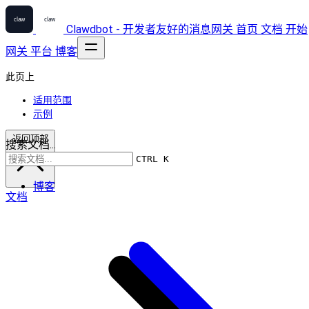
Clawdbot - 开发者友好的消息网关
首页
文档
开始
网关
平台
博客
此页上
适用范围
示例
返回顶部
搜索文档...
CTRL K
博客
文档