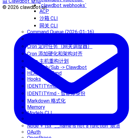
由 Clawdbot 驱动
`clawdbot webhooks`
© 2026 clawdbot.sh
ACP
沙箱 CLI
网关 CLI
Command Queue (2026-01-16)
Cron vs Heartbeat：何时使用哪个
Cron 定时任务（网关调度器）
Cron 添加硬化和架构对齐
Exec 主机重构计划
Gmail Pub/Sub -> Clawdbot
HEARTBEAT.md
Hooks
IDENTITY.md - 我是谁？
IDENTITY.md - 智能体身份
Markdown 格式化
Memory
Models CLI
Multi-Agent Routing
Node + tsx "__name is not a function" 崩溃
OAuth
OpenProse