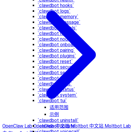
`clawdbot hooks`
`clawdbot logs`
`clawdbot memory`
`clawdbot message`
`clawdbot models`
`clawdbot node`
`clawdbot nodes`
`clawdbot onboard`
`clawdbot pairing`
`clawdbot plugins`
`clawdbot reset`
`clawdbot security`
`clawdbot sessions`
`clawdbot setup`
`clawdbot skills`
`clawdbot status`
`clawdbot system`
`clawdbot tui`
适用范围
示例
`clawdbot uninstall`
`clawdbot update`
OpenClaw Lab
OpenClaw 中文站
Moltbot 中文站
Moltbot Lab
`clawdbot voicecall`