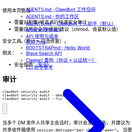
AGENTS.md - Clawdbot 工作空间
使用本页面当：
AGENTS.md - 你的工作区
需要对配置/状态进行快速安全审计
AGENTS.md — Clawdbot 个人助手（默认）
需要应用安全的"修复"建议（chmod、收紧默认值）
Amazon Bedrock
API 使用与成本
安全工具（审计 + 可选修复）。
BOOT.md
BOOTSTRAP.md - Hello, World
相关：
Brave Search API
Clawnet 重构（协议 + 认证统一）
安全指南：
安全
)
CLI 命令参考
审计
clawdbot security audit --fix
当多个 DM 发件人共享主会话时，审计会发出警告，并建议为
共享收件箱使用
。 当使
session.dmScope="per-channel-peer"