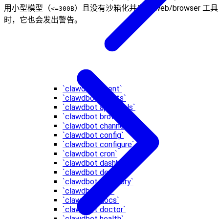
用小型模型（
）且没有沙箱化并启用 web/browser 工具
<=300B
时，它也会发出警告。
`clawdbot agent`
`clawdbot agents`
`clawdbot approvals`
`clawdbot browser`
`clawdbot channels`
`clawdbot config`
`clawdbot configure`
`clawdbot cron`
`clawdbot dashboard`
`clawdbot devices`
`clawdbot directory`
`clawdbot dns`
`clawdbot docs`
`clawdbot doctor`
`clawdbot health`