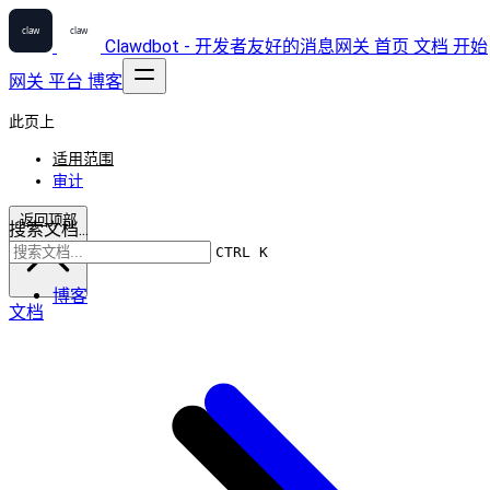
Clawdbot - 开发者友好的消息网关
首页
文档
开始
网关
平台
博客
此页上
适用范围
审计
返回顶部
搜索文档...
CTRL K
博客
文档