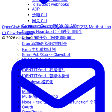
`clawdbot webhooks`
ACP
沙箱 CLI
网关 CLI
Command Queue (2026-01-16)
OpenClaw Lab
OpenClaw 中文站
Moltbot 中文站
Moltbot Lab
Cron vs Heartbeat：何时使用哪个
由 Clawdbot 驱动
Cron 定时任务（网关调度器）
© 2026 clawdbot.sh
Cron 添加硬化和架构对齐
Exec 主机重构计划
Gmail Pub/Sub -> Clawdbot
HEARTBEAT.md
Hooks
IDENTITY.md - 我是谁？
IDENTITY.md - 智能体身份
Markdown 格式化
Memory
Models CLI
Multi-Agent Routing
Node + tsx "__name is not a function" 崩溃
OAuth
OpenProse