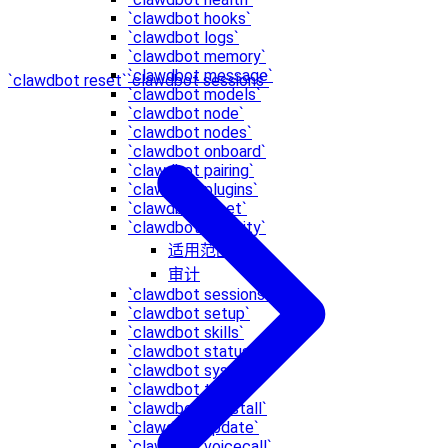
`clawdbot hooks`
`clawdbot logs`
`clawdbot memory`
`clawdbot message`
`clawdbot reset`
`clawdbot sessions`
`clawdbot models`
`clawdbot node`
`clawdbot nodes`
`clawdbot onboard`
`clawdbot pairing`
`clawdbot plugins`
`clawdbot reset`
`clawdbot security`
适用范围
审计
`clawdbot sessions`
`clawdbot setup`
`clawdbot skills`
`clawdbot status`
`clawdbot system`
`clawdbot tui`
`clawdbot uninstall`
`clawdbot update`
`clawdbot voicecall`