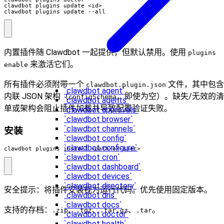
clawdbot plugins update --all
内置插件随 Clawdbot 一起提供，但默认禁用。使用
plugins
来激活它们。
enable
所有插件必须附带一个
文件，其中包含
clawdbot.plugin.json
`clawdbot agent`
内联 JSON 架构（
，即使为空）。缺失/无效的清
configSchema
`clawdbot agents`
单或架构会阻止插件加载并导致配置验证失败。
`clawdbot approvals`
`clawdbot browser`
`clawdbot channels`
安装
`clawdbot config`
`clawdbot configure`
clawdbot plugins install <path-or-spec>
`clawdbot cron`
`clawdbot dashboard`
`clawdbot devices`
`clawdbot directory`
安全提示：将插件安装视为运行代码。优先使用固定版本。
`clawdbot dns`
`clawdbot docs`
支持的存档：
、
、
、
。
.zip
.tgz
.tar.gz
.tar
`clawdbot doctor`
`clawdbot health`