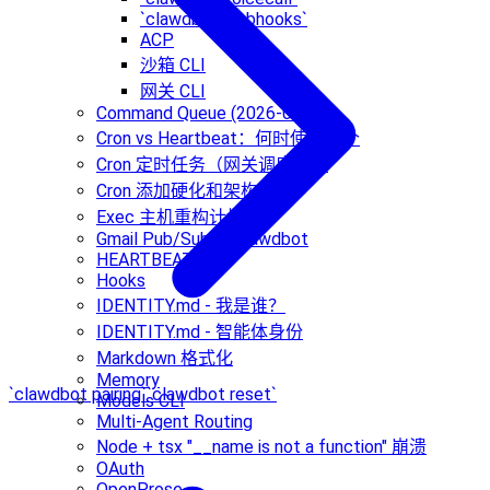
`clawdbot webhooks`
ACP
沙箱 CLI
网关 CLI
Command Queue (2026-01-16)
Cron vs Heartbeat：何时使用哪个
Cron 定时任务（网关调度器）
Cron 添加硬化和架构对齐
Exec 主机重构计划
Gmail Pub/Sub -> Clawdbot
HEARTBEAT.md
Hooks
IDENTITY.md - 我是谁？
IDENTITY.md - 智能体身份
Markdown 格式化
Memory
`clawdbot pairing`
`clawdbot reset`
Models CLI
Multi-Agent Routing
Node + tsx "__name is not a function" 崩溃
OAuth
OpenProse