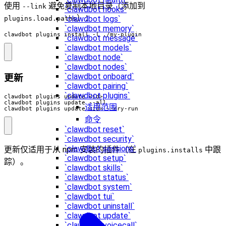
使用
避免复制本地目录（添加到
--link
`clawdbot hooks`
）：
`clawdbot logs`
plugins.load.paths
`clawdbot memory`
clawdbot plugins install -l ./my-plugin
`clawdbot message`
`clawdbot models`
`clawdbot node`
`clawdbot nodes`
`clawdbot onboard`
更新
`clawdbot pairing`
`clawdbot plugins`
适用范围
clawdbot plugins update <id> --dry-run
命令
`clawdbot reset`
`clawdbot security`
`clawdbot sessions`
更新仅适用于从 npm 安装的插件（在
中跟
plugins.installs
`clawdbot setup`
踪）。
`clawdbot skills`
`clawdbot status`
`clawdbot system`
`clawdbot tui`
`clawdbot uninstall`
`clawdbot update`
`clawdbot voicecall`