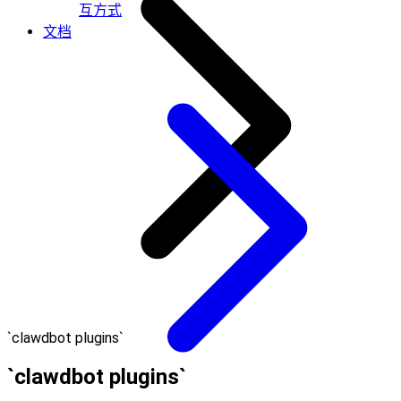
互方式
文档
`clawdbot plugins`
`clawdbot plugins`