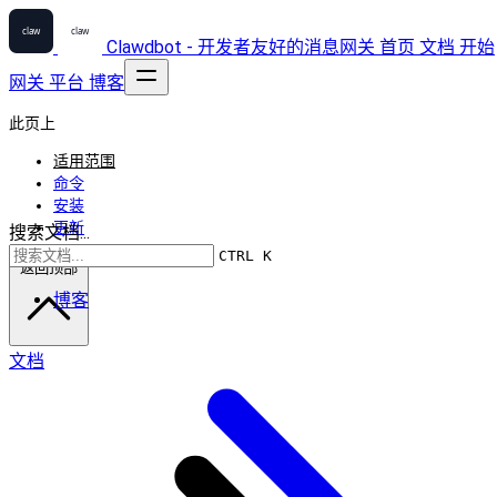
Clawdbot - 开发者友好的消息网关
首页
文档
开始
网关
平台
博客
此页上
适用范围
命令
安装
更新
搜索文档...
CTRL K
返回顶部
博客
文档