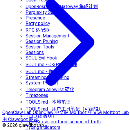
OpenResponses Gateway 集成计划
Perplexity Sonar
Presence
Retry policy
RPC 适配器
Session Management
Session Pruning
Session Tools
Sessions
SOUL Evil Hook
SOUL.md - C-3PO 的灵魂
SOUL.md - 你是谁
Streaming + chunking
System Prompt
Telegram Allowlist 硬化
Timezones
TOOLS.md - 本地笔记
TOOLS.md - 用户工具笔记（可编辑）
OpenClaw Lab
OpenClaw 中文站
Moltbot 中文站
Moltbot Lab
TUI（终端 UI）
由 Clawdbot 驱动
TypeBox as protocol source of truth
© 2026 clawdbot.sh
Typing indicators