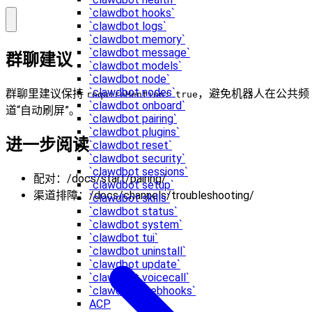
`clawdbot hooks`
`clawdbot logs`
`clawdbot memory`
`clawdbot message`
群聊建议
`clawdbot models`
`clawdbot node`
`clawdbot nodes`
群聊里建议保持
，避免机器人在公共频
requireMention: true
`clawdbot onboard`
道“自动刷屏”。
`clawdbot pairing`
`clawdbot plugins`
进一步阅读
`clawdbot reset`
`clawdbot security`
`clawdbot sessions`
配对：/docs/start/pairing/
`clawdbot setup`
渠道排障：/docs/channels/troubleshooting/
`clawdbot skills`
`clawdbot status`
`clawdbot system`
`clawdbot tui`
`clawdbot uninstall`
`clawdbot update`
`clawdbot voicecall`
`clawdbot webhooks`
ACP