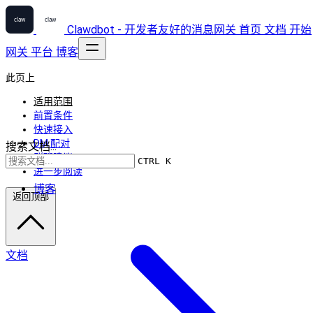
Clawdbot - 开发者友好的消息网关
首页
文档
开始
网关
平台
博客
此页上
适用范围
前置条件
快速接入
DM 配对
搜索文档...
群聊建议
CTRL K
进一步阅读
博客
返回顶部
文档