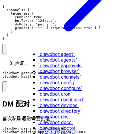
{

  channels: {

    telegram: {

      enabled: true,

      botToken: "123:abc",

      dmPolicy: "pairing",

      groups: { "*": { requireMention: true } }

    }

  }

}
`clawdbot agent`
`clawdbot agents`
验证：
`clawdbot approvals`
`clawdbot browser`
`clawdbot channels`
clawdbot health
`clawdbot config`
`clawdbot configure`
`clawdbot cron`
`clawdbot dashboard`
DM 配对
`clawdbot devices`
`clawdbot directory`
`clawdbot dns`
首次私聊通常需要批准：
`clawdbot docs`
`clawdbot doctor`
clawdbot pairing approve telegram <CODE>
`clawdbot health`