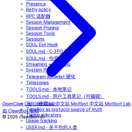
Presence
Retry policy
RPC 适配器
Session Management
Session Pruning
Session Tools
Sessions
SOUL Evil Hook
SOUL.md - C-3PO 的灵魂
SOUL.md - 你是谁
Streaming + chunking
System Prompt
Telegram Allowlist 硬化
Timezones
TOOLS.md - 本地笔记
TOOLS.md - 用户工具笔记（可编辑）
TUI（终端 UI）
OpenClaw Lab
OpenClaw 中文站
Moltbot 中文站
Moltbot Lab
TypeBox as protocol source of truth
由 Clawdbot 驱动
Typing indicators
© 2026 clawdbot.sh
Usage tracking
USER.md - 关于你的人类