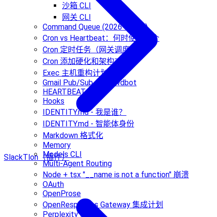
沙箱 CLI
网关 CLI
Command Queue (2026-01-16)
Cron vs Heartbeat：何时使用哪个
Cron 定时任务（网关调度器）
Cron 添加硬化和架构对齐
Exec 主机重构计划
Gmail Pub/Sub -> Clawdbot
HEARTBEAT.md
Hooks
IDENTITY.md - 我是谁？
IDENTITY.md - 智能体身份
Markdown 格式化
Memory
Models CLI
Slack
Tlon（插件）
Multi-Agent Routing
Node + tsx "__name is not a function" 崩溃
OAuth
OpenProse
OpenResponses Gateway 集成计划
Perplexity Sonar