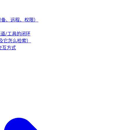
事（设备、远程、权限）
/渠道/工具的闭环
（以及它怎么检索）
的交互方式