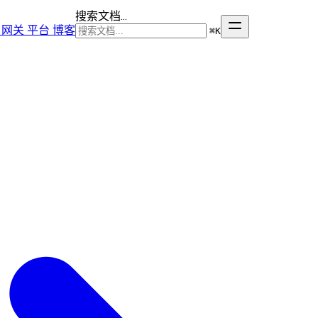
搜索文档...
网关
平台
博客
⌘
K