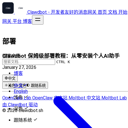
Clawdbot - 开发者友好的消息网关
首页
文档
开始
网关
平台
博客
部署
Clawdbot 保姆级部署教程：从零安装个人AI助手
搜索文档...
CTRL K
January 27, 2026
博客
中文
中文
浅色
深色
跟随系统
English
浅色
OpenClaw Lab
OpenClaw 中文站
Moltbot 中文站
Moltbot Lab
由 Clawdbot 驱动
深色
© 2026 clawdbot.sh
跟随系统